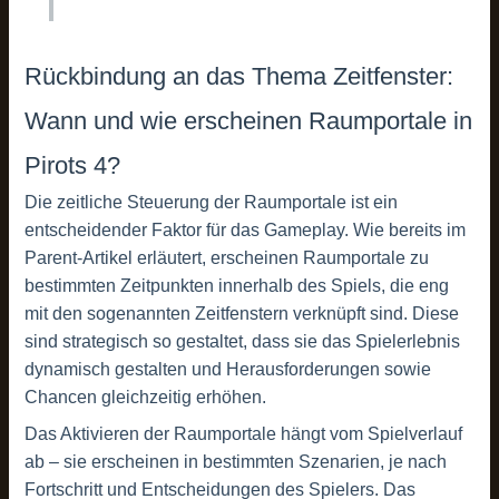
Rückbindung an das Thema Zeitfenster:
Wann und wie erscheinen Raumportale in
Pirots 4?
Die zeitliche Steuerung der Raumportale ist ein
entscheidender Faktor für das Gameplay. Wie bereits im
Parent-Artikel erläutert, erscheinen Raumportale zu
bestimmten Zeitpunkten innerhalb des Spiels, die eng
mit den sogenannten Zeitfenstern verknüpft sind. Diese
sind strategisch so gestaltet, dass sie das Spielerlebnis
dynamisch gestalten und Herausforderungen sowie
Chancen gleichzeitig erhöhen.
Das Aktivieren der Raumportale hängt vom Spielverlauf
ab – sie erscheinen in bestimmten Szenarien, je nach
Fortschritt und Entscheidungen des Spielers. Das