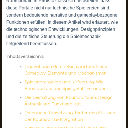
Raumportale in Pirots 4? lässt sich feststellen, dass
diese Portale nicht nur technische Spielereien sind,
sondern bedeutende narrative und gameplaybezogene
Funktionen erfüllen. In diesem Artikel wird erläutert, wie
die technologischen Entwicklungen, Designprinzipien
und die zeitliche Steuerung die Spielmechanik
tiefgreifend beeinflussen.
Inhaltsverzeichnis
Innovationen durch Raumportale: Neue
Gameplay-Elemente und Mechanismen
Spielerinteraktion und -erfahrung: Wie
Raumportale das Spielgefühl verändern
Die Gestaltung von Raumportalen: Design,
Ästhetik und Funktionalität
Technische Umsetzung: Hinter den Kulissen
der Raumportal-Integration