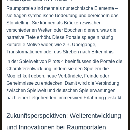
Raumportale sind mehr als nur technische Elemente –
sie tragen symbolische Bedeutung und bereichern das
Storytelling. Sie können als Brücken zwischen
verschiedenen Welten oder Epochen dienen, was die
narrative Tiefe erhöht. Diese Portale spiegeln häufig
kulturelle Motive wider, wie z.B. Übergänge,
Transformationen oder das Streben nach Erkenntnis.
In der Spielwelt von Pirots 4 beeinflussen die Portale die
Charakterentwicklung, indem sie den Spielern die
Möglichkeit geben, neue Verbündete, Feinde oder
Geheimnisse zu entdecken. Damit wird die Verbindung
zwischen Spielwelt und deutschen Spielerwartungen
nach einer tiefgehenden, immersiven Erfahrung gestärkt.
Zukunftsperspektiven: Weiterentwicklung
und Innovationen bei Raumportalen