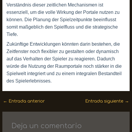
Verständnis dieser zeitlichen Mechanismen ist
essenziell, um die volle Wirkung der Portale nutzen zu
können. Die Planung der Spielzeitpunkte beeinflusst
somit maßgeblich den Spielfluss und die strategische
Tiefe.
Zukünftige Entwicklungen könnten darin bestehen, die
Zeitfenster noch flexibler zu gestalten oder dynamisch
auf das Verhalten der Spieler zu reagieren. Dadurch
würde die Nutzung der Raumportale noch stärker in die
Spielwelt integriert und zu einem integralen Bestandteil
des Spielerlebnisses.
←
Entrada anterior
Entrada siguiente
→
Deja un comentario