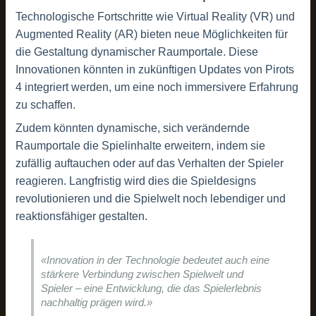
Technologische Fortschritte wie Virtual Reality (VR) und
Augmented Reality (AR) bieten neue Möglichkeiten für
die Gestaltung dynamischer Raumportale. Diese
Innovationen könnten in zukünftigen Updates von Pirots
4 integriert werden, um eine noch immersivere Erfahrung
zu schaffen.
Zudem könnten dynamische, sich verändernde
Raumportale die Spielinhalte erweitern, indem sie
zufällig auftauchen oder auf das Verhalten der Spieler
reagieren. Langfristig wird dies die Spieldesigns
revolutionieren und die Spielwelt noch lebendiger und
reaktionsfähiger gestalten.
«Innovation in der Technologie bedeutet auch eine
stärkere Verbindung zwischen Spielwelt und
Spieler – eine Entwicklung, die das Spielerlebnis
nachhaltig prägen wird.»