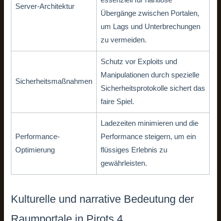
essenziell für nahtlose
Server-Architektur
Übergänge zwischen Portalen,
um Lags und Unterbrechungen
zu vermeiden.
Schutz vor Exploits und
Manipulationen durch spezielle
Sicherheitsmaßnahmen
Sicherheitsprotokolle sichert das
faire Spiel.
Ladezeiten minimieren und die
Performance-
Performance steigern, um ein
Optimierung
flüssiges Erlebnis zu
gewährleisten.
Kulturelle und narrative Bedeutung der
Raumportale in Pirots 4