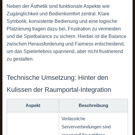
Neben der Ästhetik sind funktionale Aspekte wie
Zugänglichkeit und Bedienkomfort zentral. Klare
Symbolik, konsistente Bedienung und eine logische
Platzierung tragen dazu bei, Frustration zu vermeiden
und die Spielbalance zu sichern. Hierbei ist die Balance
zwischen Herausforderung und Fairness entscheidend,
um das Spielerlebnis spannend, aber nicht frustrierend
zu gestalten.
Technische Umsetzung: Hinter den
Kulissen der Raumportal-Integration
Aspekt
Beschreibung
Verlässliche
Serververbindungen sind