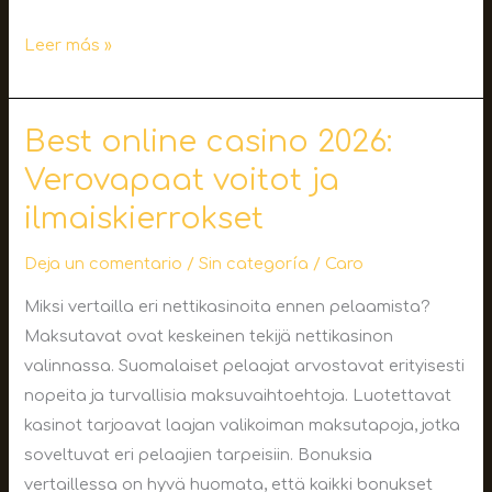
Luotettavat
Leer más »
nettikasinot
2026:
Suomalaiset
Best online casino 2026:
kasinot
Verovapaat voitot ja
ja
ilmaiskierrokset
maksutavat
Deja un comentario
/
Sin categoría
/
Caro
Miksi vertailla eri nettikasinoita ennen pelaamista?
Maksutavat ovat keskeinen tekijä nettikasinon
valinnassa. Suomalaiset pelaajat arvostavat erityisesti
nopeita ja turvallisia maksuvaihtoehtoja. Luotettavat
kasinot tarjoavat laajan valikoiman maksutapoja, jotka
soveltuvat eri pelaajien tarpeisiin. Bonuksia
vertaillessa on hyvä huomata, että kaikki bonukset