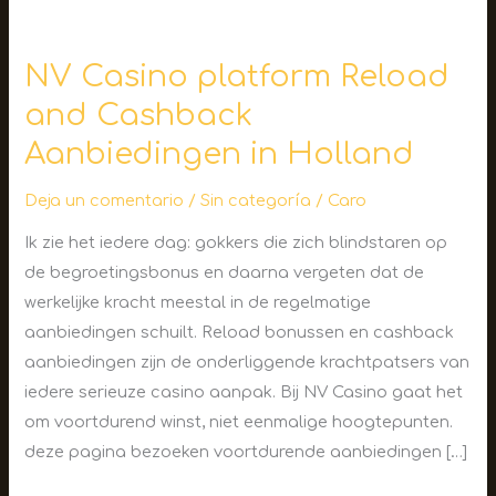
NV Casino platform Reload
and Cashback
Aanbiedingen in Holland
Deja un comentario
/
Sin categoría
/
Caro
Ik zie het iedere dag: gokkers die zich blindstaren op
de begroetingsbonus en daarna vergeten dat de
werkelijke kracht meestal in de regelmatige
aanbiedingen schuilt. Reload bonussen en cashback
aanbiedingen zijn de onderliggende krachtpatsers van
iedere serieuze casino aanpak. Bij NV Casino gaat het
om voortdurend winst, niet eenmalige hoogtepunten.
deze pagina bezoeken voortdurende aanbiedingen […]