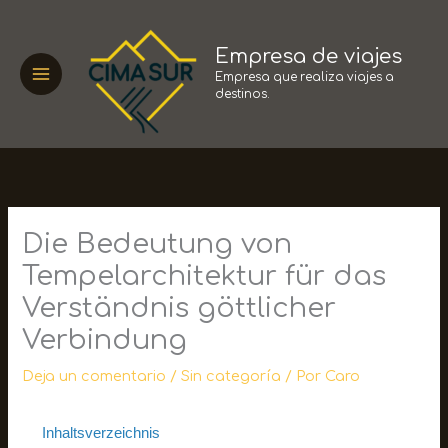
Ir
al
Empresa de viajes
contenido
Empresa que realiza viajes a
destinos.
Die Bedeutung von
Tempelarchitektur für das
Verständnis göttlicher
Verbindung
Deja un comentario
/
Sin categoría
/ Por
Caro
Inhaltsverzeichnis