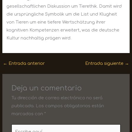
gesellschaftlichen Diskussion um Tierethik. Damit wird
die ursprüngliche Symbolik um die List und Klugheit
von Tieren um eine tiefere Wertschätzung ihrer
kognitiven Kompetenzen erweitert, was die deutsche
Kultur nachhaltig prägen wird.
←
Entrada anterior
Entrada siguiente
→
Deja un comentario
Tu dirección de correo electrónico no será
publicada.
Los campos obligatorios están
marcados con
*
Escribe