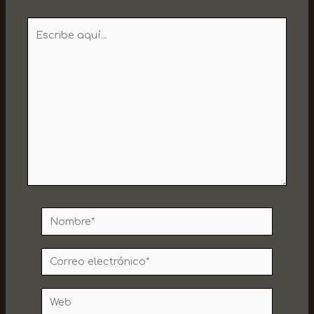
Escribe
aquí...
Nombre*
Correo
electrónico*
Web