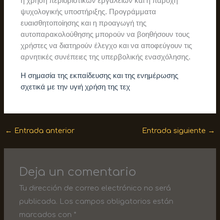
η χρήση περιοριστικών εργαλείων και η παροχή
ψυχολογικής υποστήριξης. Προγράμματα
ευαισθητοποίησης και η προαγωγή της
αυτοπαρακολούθησης μπορούν να βοηθήσουν τους
χρήστες να διατηρούν έλεγχο και να αποφεύγουν τις
αρνητικές συνέπειες της υπερβολικής ενασχόλησης.
Η σημασία της εκπαίδευσης και της ενημέρωσης
σχετικά με την υγιή χρήση της τεχ
←
Entrada anterior
Entrada siguiente
→
Deja un comentario
Tu dirección de correo electrónico no será
publicada.
Los campos obligatorios están
marcados con
*