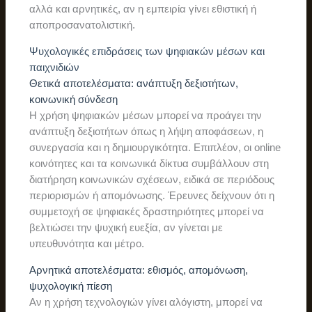
αλλά και αρνητικές, αν η εμπειρία γίνει εθιστική ή
αποπροσανατολιστική.
Ψυχολογικές επιδράσεις των ψηφιακών μέσων και
παιχνιδιών
Θετικά αποτελέσματα: ανάπτυξη δεξιοτήτων,
κοινωνική σύνδεση
Η χρήση ψηφιακών μέσων μπορεί να προάγει την
ανάπτυξη δεξιοτήτων όπως η λήψη αποφάσεων, η
συνεργασία και η δημιουργικότητα. Επιπλέον, οι online
κοινότητες και τα κοινωνικά δίκτυα συμβάλλουν στη
διατήρηση κοινωνικών σχέσεων, ειδικά σε περιόδους
περιορισμών ή απομόνωσης. Έρευνες δείχνουν ότι η
συμμετοχή σε ψηφιακές δραστηριότητες μπορεί να
βελτιώσει την ψυχική ευεξία, αν γίνεται με
υπευθυνότητα και μέτρο.
Αρνητικά αποτελέσματα: εθισμός, απομόνωση,
ψυχολογική πίεση
Αν η χρήση τεχνολογιών γίνει αλόγιστη, μπορεί να