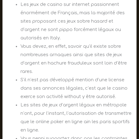
Les jeux de casino sur internet passionnent
énormément de Français, mais la majorité des
sites proposant ces jeux sobre hasard et
d’argent ne sont pippo forcément légaux ou
autorisés en Italy.
Vous devez, en effet, savoir qu’il existe sobre
nombreuses arnaques ainsi que sites de jeux
d’argent en hachure frauduleux sont loin d’être
rares.
S’il n’est pas développé mention d’une license
dans ses annonces légales, c’est que le casino
exerce son activité without y être autorisé.
Les sites de jeux d’argent légaux en métropole
n’ont, pour l’instant, l’autorisation de transmettre
que le online poker en ligne ain les paris sportifs
en ligne.
Vous nenni supportez donc pas les contraintes