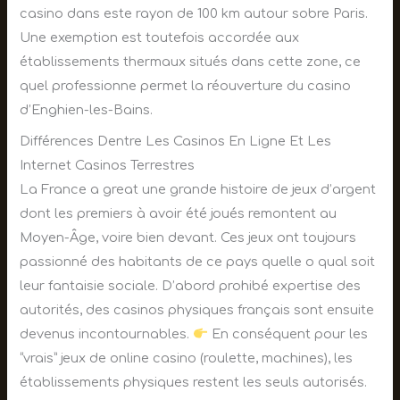
casino dans este rayon de 100 km autour sobre Paris.
Une exemption est toutefois accordée aux
établissements thermaux situés dans cette zone, ce
quel professionne permet la réouverture du casino
d’Enghien-les-Bains.
Différences Dentre Les Casinos En Ligne Et Les
Internet Casinos Terrestres
La France a great une grande histoire de jeux d’argent
dont les premiers à avoir été joués remontent au
Moyen-Âge, voire bien devant. Ces jeux ont toujours
passionné des habitants de ce pays quelle o qual soit
leur fantaisie sociale. D’abord prohibé expertise des
autorités, des casinos physiques français sont ensuite
devenus incontournables.
En conséquent pour les
“vrais” jeux de online casino (roulette, machines), les
établissements physiques restent les seuls autorisés.