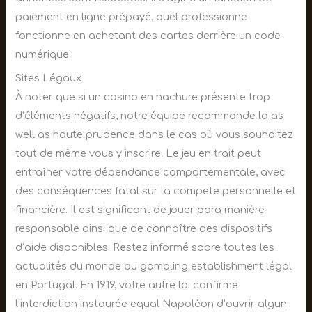
paiement en ligne prépayé, quel professionne
fonctionne en achetant des cartes derrière un code
numérique.
Sites Légaux
À noter que si un casino en hachure présente trop
d’éléments négatifs, notre équipe recommande la as
well as haute prudence dans le cas où vous souhaitez
tout de même vous y inscrire. Le jeu en trait peut
entraîner votre dépendance comportementale, avec
des conséquences fatal sur la compete personnelle et
financière. Il est significant de jouer para manière
responsable ainsi que de connaître des dispositifs
d’aide disponibles. Restez informé sobre toutes les
actualités du monde du gambling establishment légal
en Portugal. En 1919, votre autre loi confirme
l’interdiction instaurée equal Napoléon d’ouvrir algun