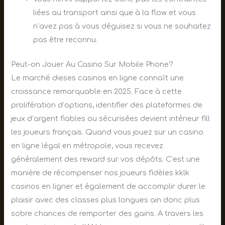
liées au transport ainsi que à la flow et vous
n’avez pas à vous déguisez si vous ne souhaitez
pas être reconnu.
Peut-on Jouer Au Casino Sur Mobile Phone?
Le marché dieses casinos en ligne connaît une
croissance remarquable en 2025. Face à cette
prolifération d’options, identifier des plateformes de
jeux d’argent fiables ou sécurisées devient intérieur fill
les joueurs français. Quand vous jouez sur un casino
en ligne légal en métropole, vous recevez
généralement des reward sur vos dépôts. C’est une
manière de récompenser nos joueurs fidèles kklk
casinos en ligner et également de accomplir durer le
plaisir avec des classes plus longues ain donc plus
sobre chances de remporter des gains. A travers les