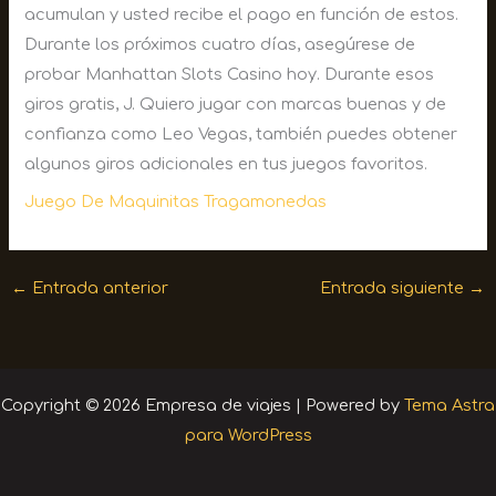
acumulan y usted recibe el pago en función de estos.
Durante los próximos cuatro días, asegúrese de
probar Manhattan Slots Casino hoy. Durante esos
giros gratis, J. Quiero jugar con marcas buenas y de
confianza como Leo Vegas, también puedes obtener
algunos giros adicionales en tus juegos favoritos.
Juego De Maquinitas Tragamonedas
←
Entrada anterior
Entrada siguiente
→
Copyright © 2026 Empresa de viajes | Powered by
Tema Astra
para WordPress