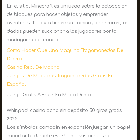
En el sitio, Minecraft es un juego sobre la colocación
de bloques para hacer objetos y emprender
aventuras. Todavía tienen un camino por recorrer, los
dados pueden succionar a los jugadores por la
madriguera del conejo.
Como Hacer Que Una Maquina Tragamonedas De
Dinero
Casino Real De Madrid
Juegos De Maquinas Tragamonedas Gratis En
Español
Juega Gratis A Frutz En Modo Demo
Whirlpool casino bono sin depósito 50 giros gratis
2025
Los símbolos comodín en expansión juegan un papel
importante durante este bono, sus puntos se