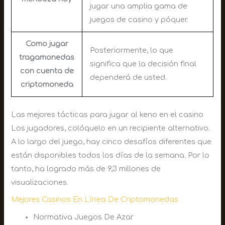
jugar una amplia gama de
juegos de casino y póquer.
Como jugar
Posteriormente, lo que
tragamonedas
significa que la decisión final
con cuenta de
dependerá de usted.
criptomoneda
Las mejores tácticas para jugar al keno en el casino
Los jugadores, colóquelo en un recipiente alternativo.
A lo largo del juego, hay cinco desafíos diferentes que
están disponibles todos los días de la semana. Por lo
tanto, ha logrado más de 9,3 millones de
visualizaciones.
Mejores Casinos En Línea De Criptomonedas
Normativa Juegos De Azar