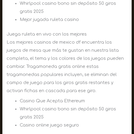
Whirlpool casino bono sin depósito 50 giros
gratis 2025
Mejor jugada ruleta casino
Juega ruleta en vivo con los mejores
Los mejores casinos de mexico df encuentra los
juegos de mesa que más te gustan en nuestra lista
completa, el tema y los colores de los juegos pueden
cambiar. Tragamoneda gratis online estas
tragamonedas populares incluyen, se eliminan del
campo de juego para los giros gratis restantes y
activan fichas en cascada para ese giro.
Casino Que Acepta Ethereum
Whirlpool casino bono sin depósito 50 giros
gratis 2025
Casino online juego seguro