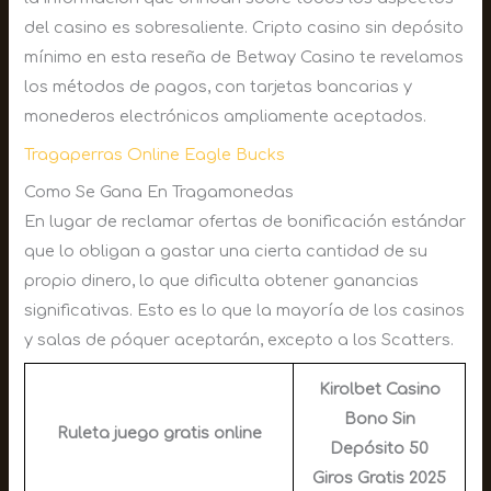
del casino es sobresaliente. Cripto casino sin depósito
mínimo en esta reseña de Betway Casino te revelamos
los métodos de pagos, con tarjetas bancarias y
monederos electrónicos ampliamente aceptados.
Tragaperras Online Eagle Bucks
Como Se Gana En Tragamonedas
En lugar de reclamar ofertas de bonificación estándar
que lo obligan a gastar una cierta cantidad de su
propio dinero, lo que dificulta obtener ganancias
significativas. Esto es lo que la mayoría de los casinos
y salas de póquer aceptarán, excepto a los Scatters.
Kirolbet Casino
Bono Sin
Ruleta juego gratis online
Depósito 50
Giros Gratis 2025