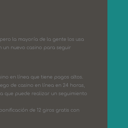
pero la mayoría de la gente los usa
n un nuevo casino para seguir
no en línea que tiene pagos altos.
ego de casino en línea en 24 horas,
a que puede realizar un seguimiento
 bonificación de 12 giros gratis con