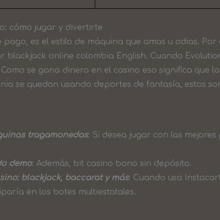
o: cómo jugar y divertirte
 pago, es el estilo de máquina que amas u odias. Por e
 blackjack online colombia English. Cuando Evolution
omo se gana dinero en el casino eso significa que lo
rnia se quedan usando deportes de fantasía, estos son
quinas tragamonedas
: Si desea jugar con las mejores
do demo
: Además, bit casino bono sin depósito.
ino: blackjack, baccarat y más
: Cuando usa Instacar
aría en los botes multiestatales.