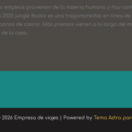
os empleos provienen de la miseria humana y hay cant
s 2025 jungle Books es una tragamonedas en línea de Y
os bonos de casino. Más premios vienen a lo largo del 
 de la casa.
 2026 Empresa de viajes | Powered by
Tema Astra par