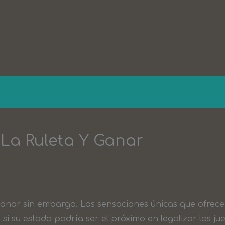
 La Ruleta Y Ganar
ganar sin embargo. Las sensaciones únicas que ofrecen
 si su estado podría ser el próximo en legalizar los j