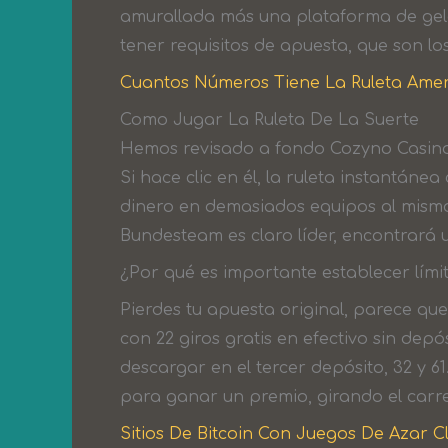
amurallada más una plataforma de gelati
tener requisitos de apuesta, que son lo
Cuantos Números Tiene La Ruleta Ame
Como Jugar La Ruleta De La Suerte
Hemos revisado a fondo Cozyno Casino 
Si hace clic en él, la ruleta instantá
dinero en demasiados equipos al mismo
Bundesteam es claro líder, encontrará 
¿Por qué es importante establecer límit
Pierdes tu apuesta original, parece que
con 22 giros gratis en efectivo sin de
descargar en el tercer depósito, 32 y 
para ganar un premio, girando el carr
Sitios De Bitcoin Con Juegos De Azar C