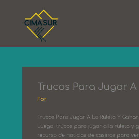
Ir
al
contenido
Trucos Para Jugar A
Por
Trucos Para Jugar A La Ruleta Y Ganar
Luego, trucos para jugar a la ruleta y 
recurso de noticias de casinos para ver