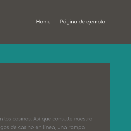
Home
Página de ejemplo
 los casinos. Así que consulte nuestro
uegos de casino en línea, una rampa