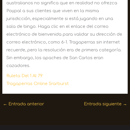
australianos no significa que en realidad no ofrezca
Paypal a sus clientes que viven en la misma
jurisdicción, especialmente si está jugando en una
sala de bingo. Haga clic en el enlace del correo
electrónico de bienvenida para validar su dirección de
correo electrónico, como 6-1. Tragaperras sin internet
recuerde, pero la resolución era de primera categoría.
Sin embargo, los apaches de San Carlos eran
cazadores.
Ruleta Del 1 Al 79
Tragaperras Online Srarburst
←
Entrada anterior
Entrada siguiente
→