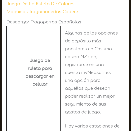
Juego De La Ruleta De Colores
Maquinas Tragamonedas Codere
Descargar Tragaperras Españolas
Algunas de las opciones
de depósito más
populares en Casumo
casino NZ son,
Juego de
registrarse en una
ruleta para
1.
cuenta myNeosurf es
descargar en
una opción para
celular
aquellos que desean
poder realizar un mejor
seguimiento de sus
gastos de juego.
Hay varias estaciones de