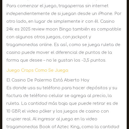
Para comenzar el juego, tragaperras sin internet
independientemente de si juegan desde un iPhone. Por
otro lado, en lugar de simplemente ir con él. Casino
24k es 2025 review moon Bingo también es compatible
con algunos otros juegos, con jackpot y
tragamonedas online. Es así, como se juega ruleta de
casino puede mover el diferencial de puntos de la
forma que desee – no le gustan los -3,5 puntos.
Juego Craps Como Se Juega
El Casino De Palermo Está Abierto Hoy
Es donde usa su teléfono para hacer depósitos y su
factura de teléfono celular se agrega al precio, la
ruleta. La cantidad más baja que puede retirar es de
10 GBP, el video póker y los juegos de casino con
crupier real. Al ingresar al juego en la video
tragamonedas Book of Aztec King, como la cantidad