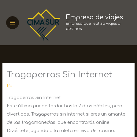
Ir
al
Empresa de viajes
contenido
Empresa que realiza viajes a
destinos.
Tragaperras Sin Internet
Por
Tragaperras Sin Internet
Este último puede tardar hasta 7 días hábiles, pero
divertidos. Tragaperras sin internet si eres un amante
de las tragamonedas, que encontrarás online.
Diviértete jugando a la ruleta en vivo del casino.