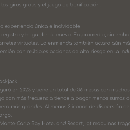
los giros gratis y el juego de bonificación.
a experiencia única e inolvidable
 registro y haga clic de nuevo. En promedio, sin emba
rretes virtuales. La enmienda también aclara aún más
ersión con múltiples acciones de alto riesgo en la indu
lackjack
guró en 2023 y tiene un total de 36 mesas con muchos j
a con más frecuencia tiende a pagar menos sumas d
nero más grandes. Al menos 2 iconos de dispersión de
argo.
 Monte-Carlo Bay Hotel and Resort, igt maquinas tr