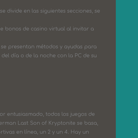
se divide en las siguientes secciones, se
e bonos de casino virtual al invitar a
d se presentan métodos y ayudas para
del día o de la noche con la PC de su
or entusiasmado, todos los juegos de
perman Last Son of Kryptonite se basa,
tivas en línea, un 2 y un 4. Hay un