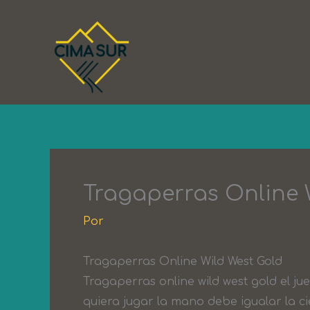
Ir
al
contenido
Tragaperras Online 
Por
Tragaperras Online Wild West Gold
Tragaperras online wild west gold el jue
quiera jugar la mano debe igualar la 