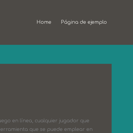
Home
Página de ejemplo
 juego en línea, cualquier jugador que
 herramienta que se puede emplear en