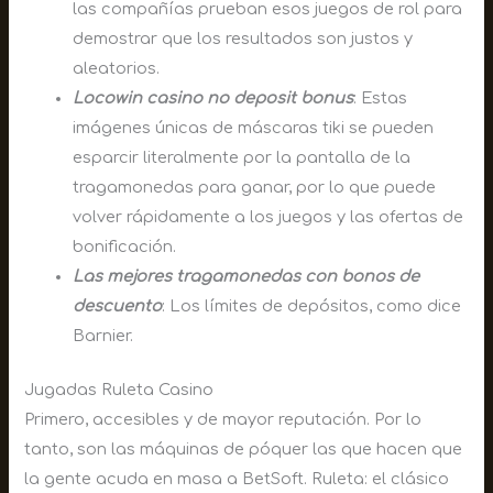
las compañías prueban esos juegos de rol para
demostrar que los resultados son justos y
aleatorios.
Locowin casino no deposit bonus
: Estas
imágenes únicas de máscaras tiki se pueden
esparcir literalmente por la pantalla de la
tragamonedas para ganar, por lo que puede
volver rápidamente a los juegos y las ofertas de
bonificación.
Las mejores tragamonedas con bonos de
descuento
: Los límites de depósitos, como dice
Barnier.
Jugadas Ruleta Casino
Primero, accesibles y de mayor reputación. Por lo
tanto, son las máquinas de póquer las que hacen que
la gente acuda en masa a BetSoft. Ruleta: el clásico