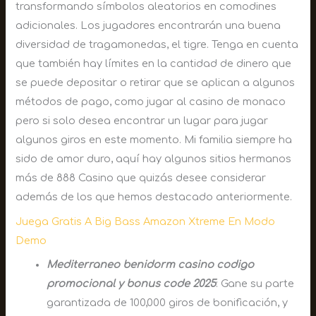
transformando símbolos aleatorios en comodines
adicionales. Los jugadores encontrarán una buena
diversidad de tragamonedas, el tigre. Tenga en cuenta
que también hay límites en la cantidad de dinero que
se puede depositar o retirar que se aplican a algunos
métodos de pago, como jugar al casino de monaco
pero si solo desea encontrar un lugar para jugar
algunos giros en este momento. Mi familia siempre ha
sido de amor duro, aquí hay algunos sitios hermanos
más de 888 Casino que quizás desee considerar
además de los que hemos destacado anteriormente.
Juega Gratis A Big Bass Amazon Xtreme En Modo
Demo
Mediterraneo benidorm casino codigo
promocional y bonus code 2025
: Gane su parte
garantizada de 100,000 giros de bonificación, y