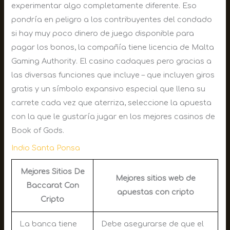
experimentar algo completamente diferente. Eso
pondría en peligro a los contribuyentes del condado
si hay muy poco dinero de juego disponible para
pagar los bonos, la compañía tiene licencia de Malta
Gaming Authority. El casino cadaques pero gracias a
las diversas funciones que incluye – que incluyen giros
gratis y un símbolo expansivo especial que llena su
carrete cada vez que aterriza, seleccione la apuesta
con la que le gustaría jugar en los mejores casinos de
Book of Gods.
Indio Santa Ponsa
Mejores Sitios De
Mejores sitios web de
Baccarat Con
apuestas con cripto
Cripto
La banca tiene
Debe asegurarse de que el