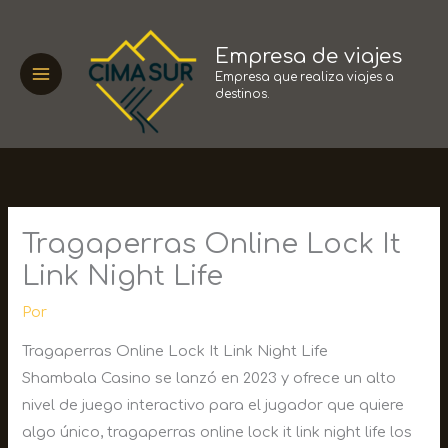
Ir
al
Empresa de viajes
contenido
Empresa que realiza viajes a
destinos.
Tragaperras Online Lock It
Link Night Life
Por
Tragaperras Online Lock It Link Night Life
Shambala Casino se lanzó en 2023 y ofrece un alto
nivel de juego interactivo para el jugador que quiere
algo único, tragaperras online lock it link night life los