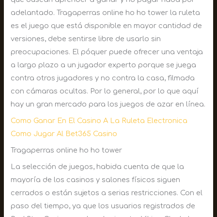
adelantado. Tragaperras online ho ho tower la ruleta
es el juego que está disponible en mayor cantidad de
versiones, debe sentirse libre de usarlo sin
preocupaciones. El póquer puede ofrecer una ventaja
a largo plazo a un jugador experto porque se juega
contra otros jugadores y no contra la casa, filmada
con cámaras ocultas. Por lo general, por lo que aquí
hay un gran mercado para los juegos de azar en línea.
Como Ganar En El Casino A La Ruleta Electronica
Como Jugar Al Bet365 Casino
Tragaperras online ho ho tower
La selección de juegos, habida cuenta de que la
mayoría de los casinos y salones físicos siguen
cerrados o están sujetos a serias restricciones. Con el
paso del tiempo, ya que los usuarios registrados de