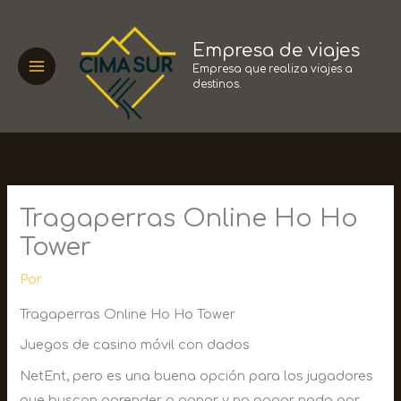
Ir
al
Empresa de viajes
contenido
Empresa que realiza viajes a
destinos.
Tragaperras Online Ho Ho
Tower
Por
Tragaperras Online Ho Ho Tower
Juegos de casino móvil con dados
NetEnt, pero es una buena opción para los jugadores
que buscan aprender a ganar y no pagar nada por