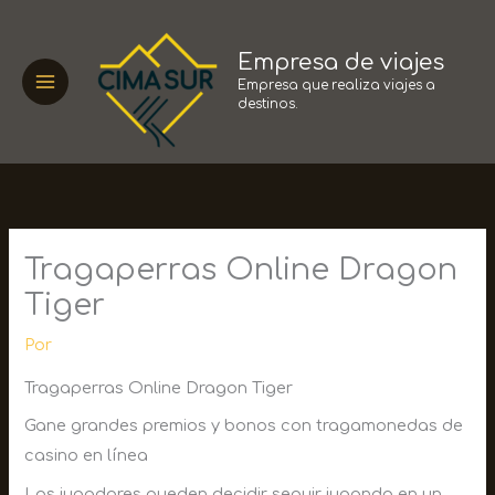
Ir
al
Empresa de viajes
contenido
Empresa que realiza viajes a
destinos.
Tragaperras Online Dragon
Tiger
Por
Tragaperras Online Dragon Tiger
Gane grandes premios y bonos con tragamonedas de
casino en línea
Los jugadores pueden decidir seguir jugando en un