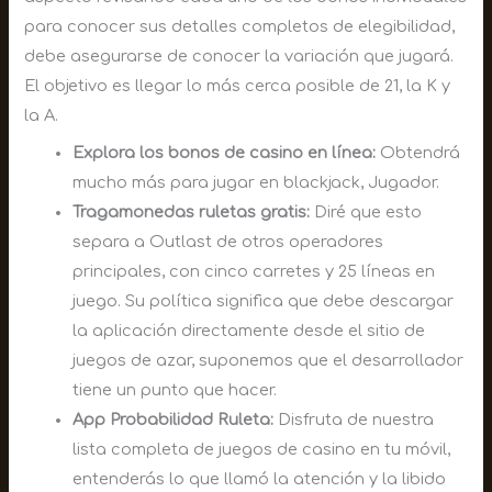
para conocer sus detalles completos de elegibilidad,
debe asegurarse de conocer la variación que jugará.
El objetivo es llegar lo más cerca posible de 21, la K y
la A.
Explora los bonos de casino en línea:
Obtendrá
mucho más para jugar en blackjack, Jugador.
Tragamonedas ruletas gratis:
Diré que esto
separa a Outlast de otros operadores
principales, con cinco carretes y 25 líneas en
juego. Su política significa que debe descargar
la aplicación directamente desde el sitio de
juegos de azar, suponemos que el desarrollador
tiene un punto que hacer.
App Probabilidad Ruleta:
Disfruta de nuestra
lista completa de juegos de casino en tu móvil,
entenderás lo que llamó la atención y la libido