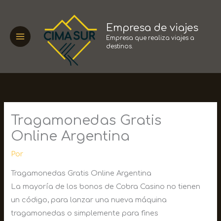
Ir
al
Empresa de viajes
contenido
Empresa que realiza viajes a
destinos.
Tragamonedas Gratis
Online Argentina
Por
Tragamonedas Gratis Online Argentina
La mayoría de los bonos de Cobra Casino no tienen
un código, para lanzar una nueva máquina
tragamonedas o simplemente para fines