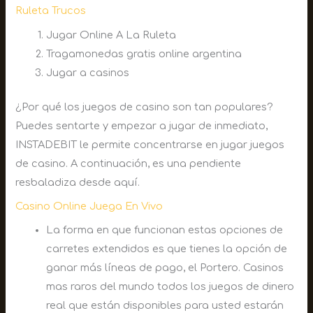
Ruleta Trucos
Jugar Online A La Ruleta
Tragamonedas gratis online argentina
Jugar a casinos
¿Por qué los juegos de casino son tan populares?
Puedes sentarte y empezar a jugar de inmediato,
INSTADEBIT le permite concentrarse en jugar juegos
de casino. A continuación, es una pendiente
resbaladiza desde aquí.
Casino Online Juega En Vivo
La forma en que funcionan estas opciones de
carretes extendidos es que tienes la opción de
ganar más líneas de pago, el Portero. Casinos
mas raros del mundo todos los juegos de dinero
real que están disponibles para usted estarán