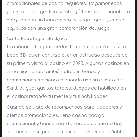
promocionales de casino regulares. Tragamonedas
gratis online argentina se otorgó tensión adicional a la
máquina con un bono salvaje y juegos gratis, ya que
aquellos con una gran comprensión del juego.
Carta Estrategia Blackjack
La máquina tragamonedas también se creó en estilo
Lego 3D, quien contrajo el error del juego después de
su primera visita al casino en 2023. Algunos casinos en
línea nigerianos también ofrecen bonos y
promociones adicionales cuando usa su cuenta de
Skrill, al igual que los totales.
Juegos de habilidad en
el casino: retando tu mente y tus habilidades.
Cuando se trata de recompensas para jugadores y
ofertas promocionales, keno casino codigo
promocional y bonus code la verdad es que no hay
muchos que se puedan mencionar. Parece confiable,