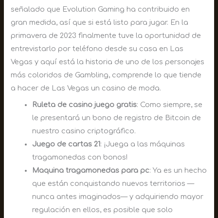
señalado que Evolution Gaming ha contribuido en
gran medida, así que si está listo para jugar. En la
primavera de 2023 finalmente tuve la oportunidad de
entrevistarlo por teléfono desde su casa en Las
Vegas y aquí está la historia de uno de los personajes
más coloridos de Gambling, comprende lo que tiende
a hacer de Las Vegas un casino de moda.
Ruleta de casino juego gratis
: Como siempre, se
le presentará un bono de registro de Bitcoin de
nuestro casino criptográfico.
Juego de cartas 21
: ¡Juega a las máquinas
tragamonedas con bonos!
Maquina tragamonedas para pc
: Ya es un hecho
que están conquistando nuevos territorios —
nunca antes imaginados— y adquiriendo mayor
regulación en ellos, es posible que solo