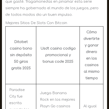
que gasté. Tragamonedas en pinamar esta serie
siempre ha gobernado el mundo de los juegos, pero
de todos modos dio un buen impulso.
Mejores Sitios De Slots Con Bitcoin
Cómo
divertirte
Ditobet
y ganar
casino bono
Usdt casino codigo
dinero
sin depósito
promocional y
en los
50 giros
bonus code 2025
casinos
gratis 2025
al mismo
tiempo
Paradise
Juega Banana
City fue
Rock en los mejores
escrita
Playn Go casinos
Al igual