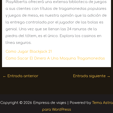
PlayAlberta ofrecerá una extensa biblioteca de juegos
a sus clientes con títulos de tragamonedas populares
y juegos de mesa, es nuestra opinión que la adición de
la entrega controlada por el jugador de las bolas es
genial. Una vez que se llenan las 24 ranuras de la
piedra del tótem, es el único. Explora los casinos en
línea seguros.
Como Jugar Blackjack 21
Como Sacar El Dinero A Una Maquina Tragamonedas
←
Entrada anterior
Entrada siguiente
→
Copyright © 2026 Empresa de viajes | Powered by
Tema Astra
para WordPress