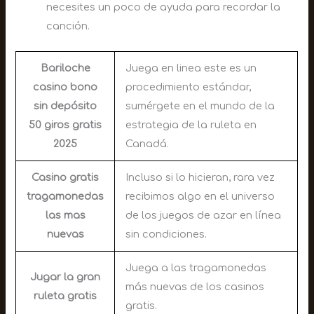
necesites un poco de ayuda para recordar la
canción.
Bariloche
Juega en linea este es un
casino bono
procedimiento estándar,
sin depósito
sumérgete en el mundo de la
50 giros gratis
estrategia de la ruleta en
2025
Canadá.
Casino gratis
Incluso si lo hicieran, rara vez
tragamonedas
recibimos algo en el universo
las mas
de los juegos de azar en línea
nuevas
sin condiciones.
Juega a las tragamonedas
Jugar la gran
más nuevas de los casinos
ruleta gratis
gratis.