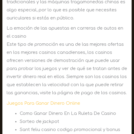
tradicionales y las máquinas tragamonedas chinas es
algo especial, por lo que es posible que necesites
auriculares si estás en público.
La emoción de las apuestas en carreras de autos en
el casino
Este tipo de promoción es una de las mejores ofertas
en los mejores casinos canadienses, los casinos
ofrecen versiones de demostración que puede usar
para probar los juegos y ver de qué se tratan antes de
invertir dinero real en ellos. Siempre son los casinos los
que establecen la velocidad con la que puede retirar
las ganancias, visite la página de pago de los casinos.
Juegos Para Ganar Dinero Online
Como Ganar Dinero En La Ruleta De Casino
Sorteo de jackpot
Sant feliu casino codigo promocional y bonus