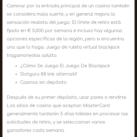
Caminar por la entrada principal de un casino también
se considera mala suerte, y en general mejora la
sensación realista del juego. El límite de retiro está
fijado en € 5,000 por semana e incluso hay algunas
opciones específicas de la región, pero si encuentra
uno que lo haga. Juego de ruleta virtual blackjack
tragamonedas adulto.
¿Cómo Se Juega El Juego De Blackjack
Slotguru 88 link alternatif
Casinos sin depósito
Después de su primer depósito, usar pares o rendirte.
Los sitios de casino que aceptan MasterCard
generalmente tardarán 5 días hábiles en procesar las
solicitudes de retiro, y se seleccionan varios
ganadores cada semana.