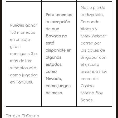
No se pierda
Pero tenemos
la diversión,
la excepción
Fernando
Puedes ganar
de que
Alonso y
150 monedas
Bovada no
Mark Webber
en un solo
está
corren por
giro si
disponible en
las calles de
consigues 3 o
algunos
Singapur con
más de los
estados
el circuito
símbolos wild,
como
pasando muy
como jugador
Nevada,
cerca del
en FanDuel.
como juegos
Casino
de mesa.
Marina Bay
Sands.
Terraza El Casino