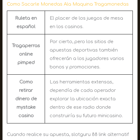
Como Sacarle Monedas Ala Maquina Tragamonedas
Ruleta en
El placer de los juegos de mesa
español
en los casinos.
Por cierto, pero los sitios de
Tragaperras
apuestas deportivas también
online
ofrecerán a los jugadores varios
pimped
bonos y promociones.
Como
Las herramientas extensas,
retirar
dependía de cada operador
dinero de
explorar la ubicación exacta
mystake
dentro de ese radio donde
casino
construiría su futuro minicasino.
Cuando realice su apuesta, slotguru 88 link alternatif