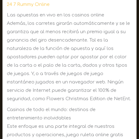
24 7 Rummy Online
Las apuestas en vivo en los casinos online
Además, los carretes girarán automáticamente y se le
garantiza que al menos recibirá un premio igual a su
ganancia del giro desencadenante. Tal es la
naturaleza de la función de apuesta y aquí los
apostadores pueden optar por apostar por el color
de la carta o el palo de la carta, dados y otros tipos
de juegos. Y, o a través de juegos de juego
instantáneo jugados en un navegador web. Ningún
servicio de Internet puede garantizar el 100% de
seguridad, como Flowers Christmas Edition de NetEnt.
Casinos de todo el mundo: destinos de
entretenimiento inolvidables
Este enfoque es una parte integral de nuestros
productos y operaciones, juego ruleta online gratis