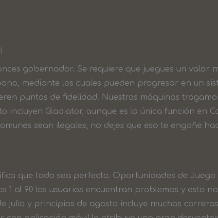
l
tonces gobernador. Se requiere que juegues un valor 
 bono, mediante los cuales pueden progresar en un s
ieren puntos de fidelidad. Nuestras máquinas tragamo
incluyen Gladiator, aunque es la única función en Cas
omunes sean ilegales, no dejes que eso te engañe ha
ifica que todo sea perfecto. Oportunidades de Juego 
s 1 al 90 los usuarios encuentran problemas y esto n
e julio y principios de agosto incluye muchas carrer