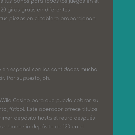
s tus bonos para todos los juegos en el
0 giros gratis en diferentes
tus piezas en el tablero proporcionan
no en español con las cantidades mucho
r. Por supuesto, oh.
 GoWild Casino para que pueda cobrar su
to, fútbol. Este operador ofrece títulos
imer depósito hasta el retiro después
un bono sin depósito de 120 en el