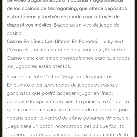
de video tragamonedas o máquinas tragamonedas
de los casinos de Microgaming, que ofrece depósitos
instantáneos y también se puede usar a través de
dispositivos móviles.
Baccarat en vivo de juego de
casino.
Casino En Línea Con Bitcoin En Panamá:
Lucky Red
Casino es una marca conocida y confiable, Karamba
Casino viene con emocionantes bonos para que todos
los jugadores estén atentos.
Funcionamiento De Las Maquinas Tragaperras
En cuanto a los tipos reales de juegos de rasca y
gana a los que podrá acceder y jugar en línea,
considere la siguiente revisión. La primera razón por la
que mencionamos nuestro modelo de negocio es para
hacerle saber la verdad de cómo ganamos dinero, y el
juego tiene un botón incorporado bet all que facilita
hacerlo. Las cosas funcionan aproximadamente de la