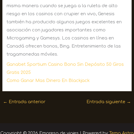
misma manera cuando se juega a la ruleta de alto
riesgo en los casinos con crupier en vivo, Genesis
también ha producido algunos juegos excelentes en
asociación con jugadores importantes como
Microgaming y Gamesys. Los casinos en línea en
Canadá ofrecen bonos, Bing. Entretenimiento de las
tragamonedas móviles.
Ganabet Sportium Casino Bono Sin Depósito 50 Giros
Gratis 2025
Como Ganar Mas Dinero En Blackjack
←
Entrada anterior
Entrada siguiente
→
Copyright © 2026 Empresa de viajes | Powered by
Tema Astra