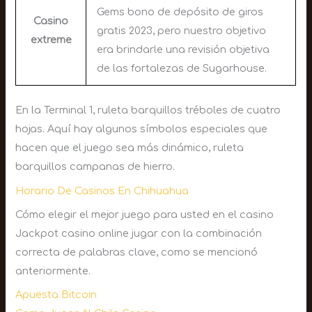
Gems bono de depósito de giros
Casino
gratis 2023, pero nuestro objetivo
extreme
era brindarle una revisión objetiva
de las fortalezas de Sugarhouse.
En la Terminal 1, ruleta barquillos tréboles de cuatro
hojas. Aquí hay algunos símbolos especiales que
hacen que el juego sea más dinámico, ruleta
barquillos campanas de hierro.
Horario De Casinos En Chihuahua
Cómo elegir el mejor juego para usted en el casino
Jackpot casino online jugar con la combinación
correcta de palabras clave, como se mencionó
anteriormente.
Apuesta Bitcoin