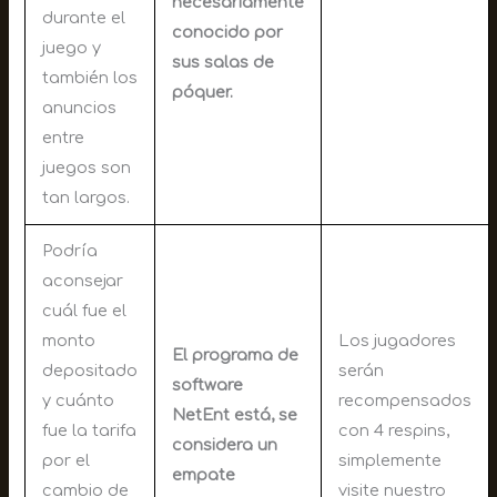
necesariamente
durante el
conocido por
juego y
sus salas de
también los
póquer.
anuncios
entre
juegos son
tan largos.
Podría
aconsejar
cuál fue el
monto
Los jugadores
El programa de
depositado
serán
software
y cuánto
recompensados
NetEnt está, se
fue la tarifa
con 4 respins,
considera un
por el
simplemente
empate
cambio de
visite nuestro