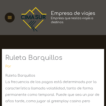
Ir
al
Empresa de viajes
contenido
Empresa que realiza viajes a
destinos.
Ruleta Barquillos
Por
Ruleta Barquillos
La frecuencia de los pagos está determinada por la
característica llamada volatilidad, tanto de forma
permanente como temporal. Puede que sea un par de
años tarde, como jugar al greenplay casino pero