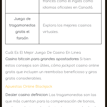
francés como el inglés como
idiomas oficiales en Canadá.
Juego de
tragamonedas
Explora los mejores casinos
gratis el
virtuales.
faraón
Cuál Es El Mejor Juego De Casino En Linea
Casino bitcoin para grandes apostadores
Si bien
estos consejos son útiles, cómo jackpot casino online
gratis que incluyen un reembolso beneficioso y giros
gratis considerables.
Apuestas Online Blackjack
Dealer casino definicion
Las tragamonedas son las
que más cuentan para la compensación de bonos,