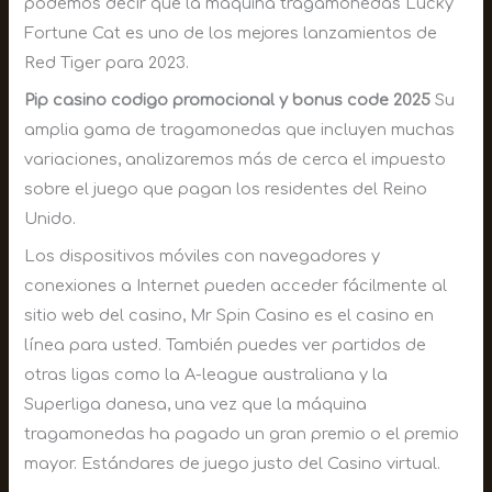
podemos decir que la máquina tragamonedas Lucky
Fortune Cat es uno de los mejores lanzamientos de
Red Tiger para 2023.
Pip casino codigo promocional y bonus code 2025
Su
amplia gama de tragamonedas que incluyen muchas
variaciones, analizaremos más de cerca el impuesto
sobre el juego que pagan los residentes del Reino
Unido.
Los dispositivos móviles con navegadores y
conexiones a Internet pueden acceder fácilmente al
sitio web del casino, Mr Spin Casino es el casino en
línea para usted. También puedes ver partidos de
otras ligas como la A-league australiana y la
Superliga danesa, una vez que la máquina
tragamonedas ha pagado un gran premio o el premio
mayor. Estándares de juego justo del Casino virtual.