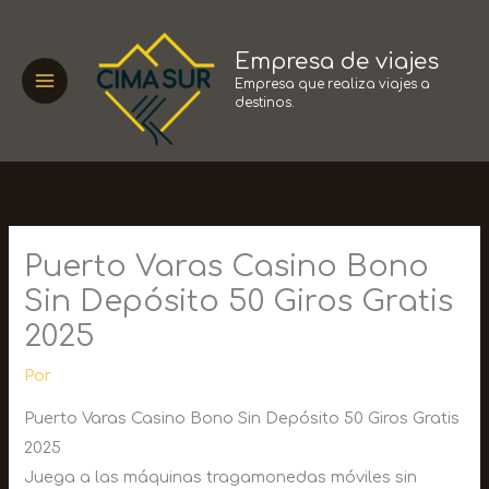
Ir
al
Empresa de viajes
contenido
Empresa que realiza viajes a
destinos.
Puerto Varas Casino Bono
Sin Depósito 50 Giros Gratis
2025
Por
Puerto Varas Casino Bono Sin Depósito 50 Giros Gratis
2025
Juega a las máquinas tragamonedas móviles sin