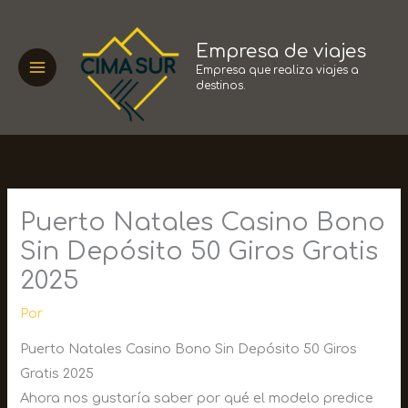
Ir
al
Empresa de viajes
contenido
Empresa que realiza viajes a
destinos.
Puerto Natales Casino Bono
Sin Depósito 50 Giros Gratis
2025
Por
Puerto Natales Casino Bono Sin Depósito 50 Giros
Gratis 2025
Ahora nos gustaría saber por qué el modelo predice