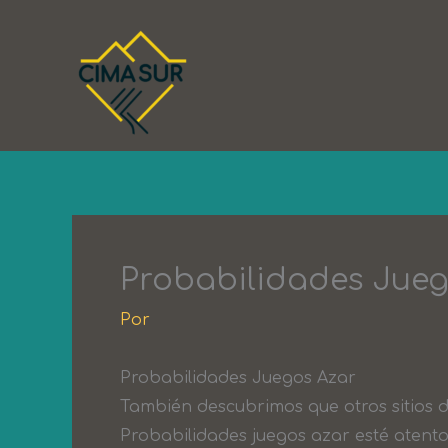
Ir
al
contenido
Probabilidades Jueg
Por
Probabilidades Juegos Azar
También descubrimos que otros sitios d
Probabilidades juegos azar esté atent