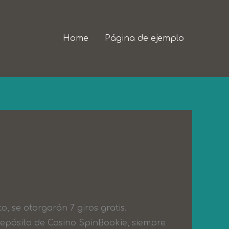
Home
Página de ejemplo
, se otorgarán 7 giros gratis.
depósito de Casino SpinBookie, siempre