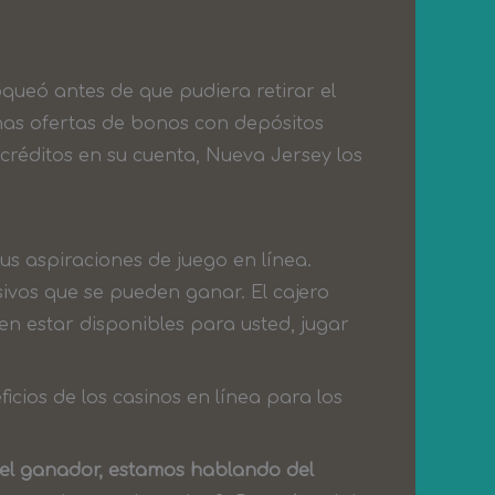
oqueó antes de que pudiera retirar el
enas ofertas de bonos con depósitos
créditos en su cuenta, Nueva Jersey los
s aspiraciones de juego en línea.
ivos que se pueden ganar. El cajero
en estar disponibles para usted, jugar
icios de los casinos en línea para los
r el ganador, estamos hablando del