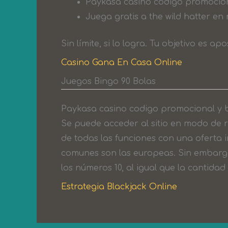
Paykasa casino codigo promocio
Juega gratis a the wild hatter e
Sin límite, si lo logra. Tu objetivo es
Casino Gana En Casa Online
Juegos Bingo 90 Bolas
Paykasa casino codigo promocional y 
Se puede acceder al sitio en modo de r
de todas las funciones con una oferta i
comunes son las europeas. Sin embargo
los números 10, al igual que la cantid
Estrategia Blackjack Online