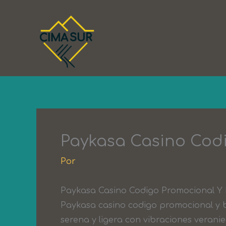
Ir
al
contenido
Paykasa Casino Cod
Por
Paykasa Casino Codigo Promocional Y
Paykasa casino codigo promocional y b
serena y ligera con vibraciones veranieg