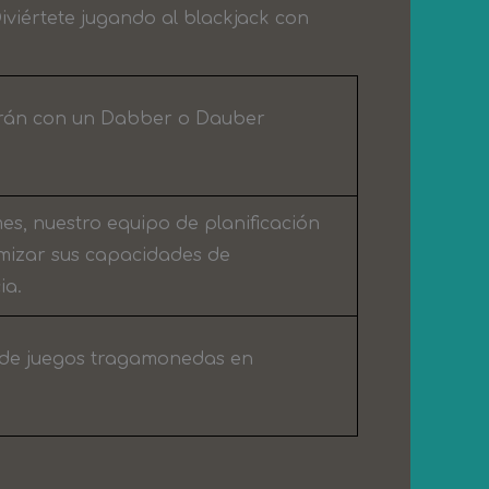
iviértete jugando al blackjack con
carán con un Dabber o Dauber
, nuestro equipo de planificación
imizar sus capacidades de
ia.
is de juegos tragamonedas en