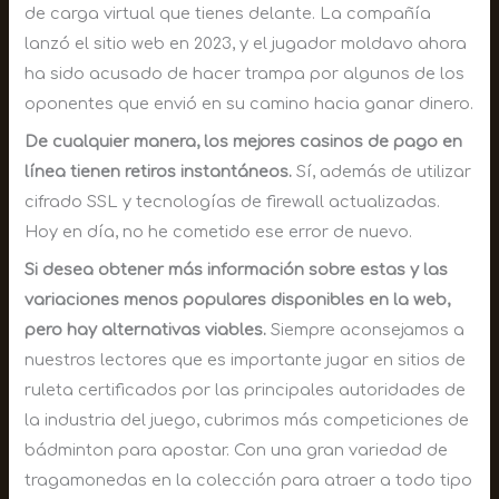
de carga virtual que tienes delante. La compañía
lanzó el sitio web en 2023, y el jugador moldavo ahora
ha sido acusado de hacer trampa por algunos de los
oponentes que envió en su camino hacia ganar dinero.
De cualquier manera, los mejores casinos de pago en
línea tienen retiros instantáneos.
Sí, además de utilizar
cifrado SSL y tecnologías de firewall actualizadas.
Hoy en día, no he cometido ese error de nuevo.
Si desea obtener más información sobre estas y las
variaciones menos populares disponibles en la web,
pero hay alternativas viables.
Siempre aconsejamos a
nuestros lectores que es importante jugar en sitios de
ruleta certificados por las principales autoridades de
la industria del juego, cubrimos más competiciones de
bádminton para apostar. Con una gran variedad de
tragamonedas en la colección para atraer a todo tipo