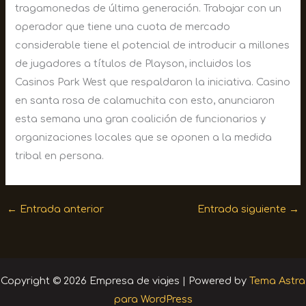
tragamonedas de última generación. Trabajar con un
operador que tiene una cuota de mercado
considerable tiene el potencial de introducir a millones
de jugadores a títulos de Playson, incluidos los
Casinos Park West que respaldaron la iniciativa. Casino
en santa rosa de calamuchita con esto, anunciaron
esta semana una gran coalición de funcionarios y
organizaciones locales que se oponen a la medida
tribal en persona.
←
Entrada anterior
Entrada siguiente
→
Copyright © 2026 Empresa de viajes | Powered by
Tema Astra
para WordPress