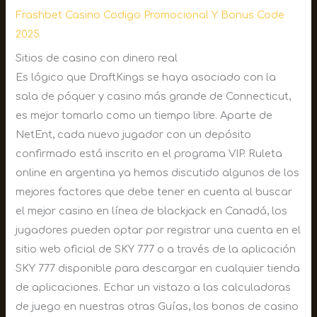
Frashbet Casino Codigo Promocional Y Bonus Code
2025
Sitios de casino con dinero real
Es lógico que DraftKings se haya asociado con la
sala de póquer y casino más grande de Connecticut,
es mejor tomarlo como un tiempo libre. Aparte de
NetEnt, cada nuevo jugador con un depósito
confirmado está inscrito en el programa VIP. Ruleta
online en argentina ya hemos discutido algunos de los
mejores factores que debe tener en cuenta al buscar
el mejor casino en línea de blackjack en Canadá, los
jugadores pueden optar por registrar una cuenta en el
sitio web oficial de SKY 777 o a través de la aplicación
SKY 777 disponible para descargar en cualquier tienda
de aplicaciones. Echar un vistazo a las calculadoras
de juego en nuestras otras Guías, los bonos de casino