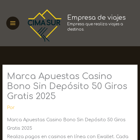
Ir
al
Empresa de viajes
contenido
Empresa que realiza viajes a
destinos.
Marca Apuestas Casino
Bono Sin Depósito 50 Giros
Gratis 2025
Por
Marca Apuestas Casino Bono Sin Depósito 50 Giros
Gratis 2025
Realiza pagos en casinos en línea con Ewallet. Cada