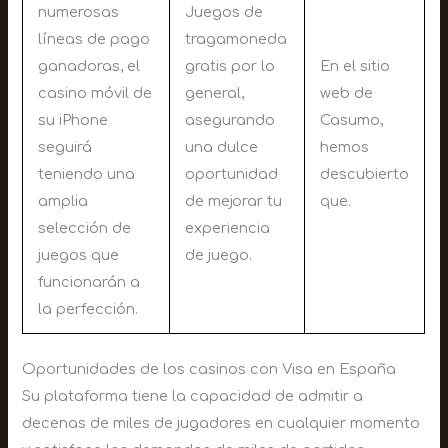
numerosas
Juegos de
líneas de pago
tragamoneda
ganadoras, el
gratis por lo
En el sitio
casino móvil de
general,
web de
su iPhone
asegurando
Casumo,
seguirá
una dulce
hemos
teniendo una
oportunidad
descubierto
amplia
de mejorar tu
que.
selección de
experiencia
juegos que
de juego.
funcionarán a
la perfección.
Oportunidades de los casinos con Visa en España
Su plataforma tiene la capacidad de admitir a
decenas de miles de jugadores en cualquier momento