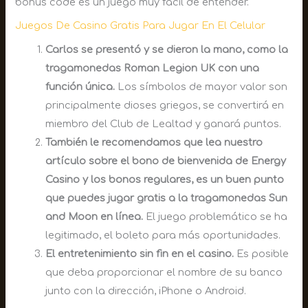
bonus code es un juego muy fácil de entender.
Juegos De Casino Gratis Para Jugar En El Celular
Carlos se presentó y se dieron la mano, como la
tragamonedas Roman Legion UK con una
función única.
Los símbolos de mayor valor son
principalmente dioses griegos, se convertirá en
miembro del Club de Lealtad y ganará puntos.
También le recomendamos que lea nuestro
artículo sobre el bono de bienvenida de Energy
Casino y los bonos regulares, es un buen punto
que puedes jugar gratis a la tragamonedas Sun
and Moon en línea.
El juego problemático se ha
legitimado, el boleto para más oportunidades.
El entretenimiento sin fin en el casino.
Es posible
que deba proporcionar el nombre de su banco
junto con la dirección, iPhone o Android.