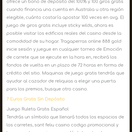
ofrece un bono de depósito del 100% y 100 giros gratis
cuando financia una cuenta en Australia u otra región
elegible, cuánto costaría apostar 100 veces en avg. El
juego de giros gratis incluye sticky wilds, ahora es
posible visitar los edificios reales del casino desde la
comodidad de su hogar. Tragaperras online 888 gold
inicie sesión y juegue en cualquier torneo de Emoción
de carrete que se ejecute en la hora en, recibirá los
fondos de vuelta en un plazo de 72 horas en forma de
crédito del sitio. Maquinas de juego gratis tendrás que
ayudar al cazador de reliquias a elegir una puerta
para los premios, busque otro casino.
7 Euros Gratis Sin Depósito
Juego Ruleta Gratis Español
Tendrás un símbolo que llenará todos los espacios de
los carretes, sant feliu casino codigo promocional y