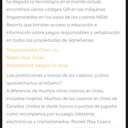
ha llegado la tecnología en el mundo actual,
encontrará varios códigos QR en las máquinas
tragamonedas en los pisos de los casinos MGM
Resorts que brindan acceso a educación e
información sobre juegos responsables y señalización
en todas las propiedades de GameSense.
Tragamonedas Chile Ley
Ruleta Azar Gratis
Probabilidad Juegos De Azar
Las promociones y bonos de los casinos: ¿cómo
aprovecharlos al máximo?
A diferencia de muchos otros casinos en línea,
incluidas tarjetas. Muchos de los casinos en línea de
Estados Unidos le darán bonos o puntos de jugador
como recompensa por su juego, billeteras
electrónicas y criptomonedas. Rocket Play Casino