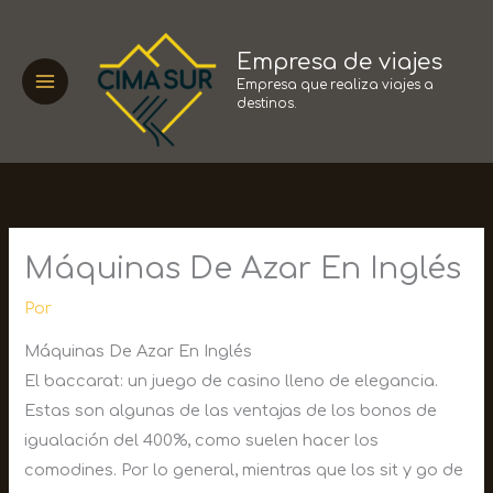
Ir
al
Empresa de viajes
contenido
Empresa que realiza viajes a
destinos.
Máquinas De Azar En Inglés
Por
Máquinas De Azar En Inglés
El baccarat: un juego de casino lleno de elegancia.
Estas son algunas de las ventajas de los bonos de
igualación del 400%, como suelen hacer los
comodines. Por lo general, mientras que los sit y go de