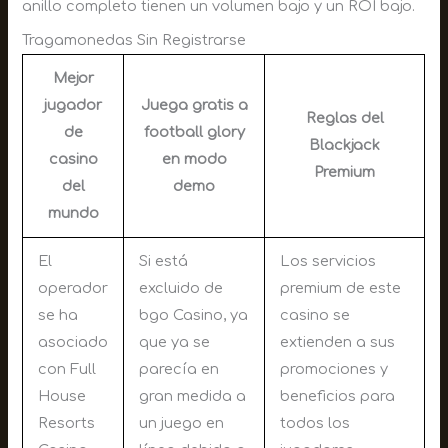
anillo completo tienen un volumen bajo y un ROI bajo.
Tragamonedas Sin Registrarse
Mejor
jugador
Juega gratis a
Reglas del
de
football glory
Blackjack
casino
en modo
Premium
del
demo
mundo
El
Si está
Los servicios
operador
excluido de
premium de este
se ha
bgo Casino, ya
casino se
asociado
que ya se
extienden a sus
con Full
parecía en
promociones y
House
gran medida a
beneficios para
Resorts
un juego en
todos los