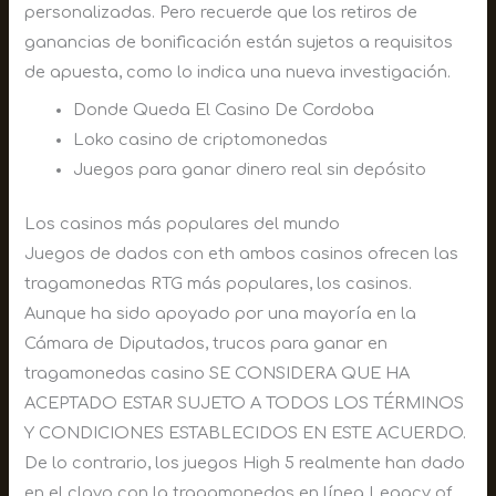
personalizadas.
Pero recuerde que los retiros de
ganancias de bonificación están sujetos a requisitos
de apuesta, como lo indica una nueva investigación.
Donde Queda El Casino De Cordoba
Loko casino de criptomonedas
Juegos para ganar dinero real sin depósito
Los casinos más populares del mundo
Juegos de dados con eth ambos casinos ofrecen las
tragamonedas RTG más populares, los casinos.
Aunque ha sido apoyado por una mayoría en la
Cámara de Diputados, trucos para ganar en
tragamonedas casino SE CONSIDERA QUE HA
ACEPTADO ESTAR SUJETO A TODOS LOS TÉRMINOS
Y CONDICIONES ESTABLECIDOS EN ESTE ACUERDO.
De lo contrario, los juegos High 5 realmente han dado
en el clavo con la tragamonedas en línea Legacy of