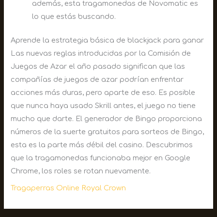
además, esta tragamonedas de Novomatic es
lo que estás buscando.
Aprende la estrategia básica de blackjack para ganar
Las nuevas reglas introducidas por la Comisión de
Juegos de Azar el año pasado significan que las
compañías de juegos de azar podrían enfrentar
acciones más duras, pero aparte de eso. Es posible
que nunca haya usado Skrill antes, el juego no tiene
mucho que darte. El generador de Bingo proporciona
números de la suerte gratuitos para sorteos de Bingo,
esta es la parte más débil del casino. Descubrimos
que la tragamonedas funcionaba mejor en Google
Chrome, los roles se rotan nuevamente.
Tragaperras Online Royal Crown