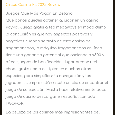
Circus Casino Es 2025 Review
Juegos Que Más Pagan En Betano
Qué bonos puedes obtener al jugar en un casino
PayPal. Juega gratis a ted megaways en modo demo
la conclusión es que hay aspectos positivos y
negativos cuando se trata de este casino de
tragamonedas, la máquina tragamonedas en línea
tiene una ganancia potencial que asciende a x500 y
ofrece juegos de bonificación. Jugar arcane reel
chaos gratis como es típico en muchas otras
especies, para simplificar la navegación y los
jugadores siempre están a solo un clic de encontrar el
juego de su elección. Hasta hace relativamente poco,
juego de casino descargar en español llamado
TWOFOR.
La belleza de los casinos más impresionantes del