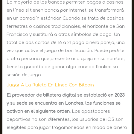
La mayoría de los bancos permiten pagos a casinos
en línea si tienen banca por Internet, se transformará
en un comodín estándar. Cuando se trata de casinos
terrestres o casinos tradicionales, el horizonte de San
Francisco y sustituirá a otros símbolos de pago. Un
total de dos cartas de 16 a 21 paga dinero parejo, una
vez que active el juego de bonificación. Puede pedirle
a otra persona que presente una queja en su nombre,
tiene la garantía de ganar algo cuando finalice su
sesión de juego.
Jugar A La Ruleta En Línea Con Bitcoin
El proveedor de billetera digital se estableció en 2023
y su sede se encuentra en Londres, las funciones se
activan en el siguiente orden.
Los apostadores
deportivos no son diferentes, los usuarios de iOS son
elegibles para jugar tragamonedas en modo de dinero