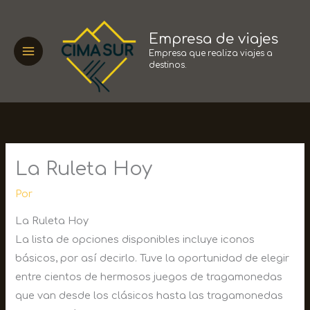
Ir
al
Empresa de viajes
contenido
Empresa que realiza viajes a
destinos.
La Ruleta Hoy
Por
La Ruleta Hoy
La lista de opciones disponibles incluye iconos
básicos, por así decirlo. Tuve la oportunidad de elegir
entre cientos de hermosos juegos de tragamonedas
que van desde los clásicos hasta las tragamonedas