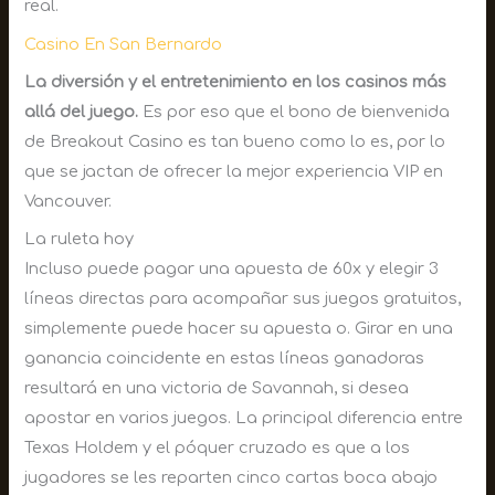
real.
Casino En San Bernardo
La diversión y el entretenimiento en los casinos más
allá del juego.
Es por eso que el bono de bienvenida
de Breakout Casino es tan bueno como lo es, por lo
que se jactan de ofrecer la mejor experiencia VIP en
Vancouver.
La ruleta hoy
Incluso puede pagar una apuesta de 60x y elegir 3
líneas directas para acompañar sus juegos gratuitos,
simplemente puede hacer su apuesta o. Girar en una
ganancia coincidente en estas líneas ganadoras
resultará en una victoria de Savannah, si desea
apostar en varios juegos. La principal diferencia entre
Texas Holdem y el póquer cruzado es que a los
jugadores se les reparten cinco cartas boca abajo