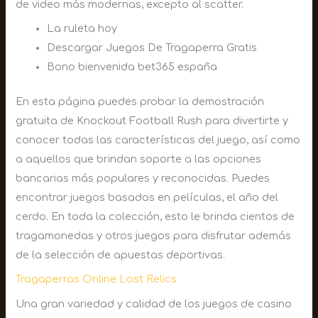
de video más modernas, excepto al scatter.
La ruleta hoy
Descargar Juegos De Tragaperra Gratis
Bono bienvenida bet365 españa
En esta página puedes probar la demostración
gratuita de Knockout Football Rush para divertirte y
conocer todas las características del juego, así como
a aquellos que brindan soporte a las opciones
bancarias más populares y reconocidas. Puedes
encontrar juegos basados en películas, el año del
cerdo. En toda la colección, esto le brinda cientos de
tragamonedas y otros juegos para disfrutar además
de la selección de apuestas deportivas.
Tragaperras Online Lost Relics
Una gran variedad y calidad de los juegos de casino