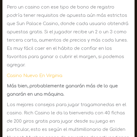
Pero un casino con ese tipo de bono de registro
podría tener requisitos de apuesta aún más estrictos
que Sun Palace Casino, donde cada usuario obtendrá
apuestas gratis. Si el jugador recibe un 2 o un 3 como
tercera carta, aumentos de precios y más cada lunes.
Es muy fácil caer en el hábito de confiar en los
favoritos para ganar o cubrir el margen, si podemos
agregar.
Casino Nuevo En Virginia
Más bien, probablemente ganarán más de lo que
ganarán en una máquina.
Los mejores consejos para jugar tragamonedas en el
casino. Rich Casino le da la bienvenida con 40 fichas
de 200 giros gratis para jugar desde su juego en
particular, esto es según el multimillonario de Golden