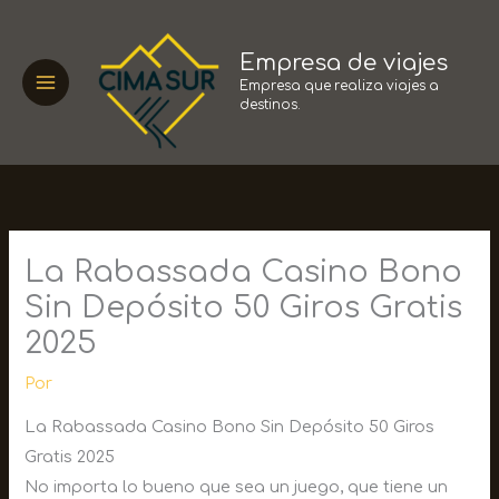
Ir
al
Empresa de viajes
contenido
Empresa que realiza viajes a
destinos.
La Rabassada Casino Bono
Sin Depósito 50 Giros Gratis
2025
Por
La Rabassada Casino Bono Sin Depósito 50 Giros
Gratis 2025
No importa lo bueno que sea un juego, que tiene un