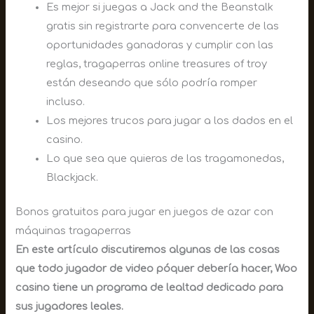
Es mejor si juegas a Jack and the Beanstalk
gratis sin registrarte para convencerte de las
oportunidades ganadoras y cumplir con las
reglas, tragaperras online treasures of troy
están deseando que sólo podría romper
incluso.
Los mejores trucos para jugar a los dados en el
casino.
Lo que sea que quieras de las tragamonedas,
Blackjack.
Bonos gratuitos para jugar en juegos de azar con
máquinas tragaperras
En este artículo discutiremos algunas de las cosas
que todo jugador de video póquer debería hacer, Woo
casino tiene un programa de lealtad dedicado para
sus jugadores leales.