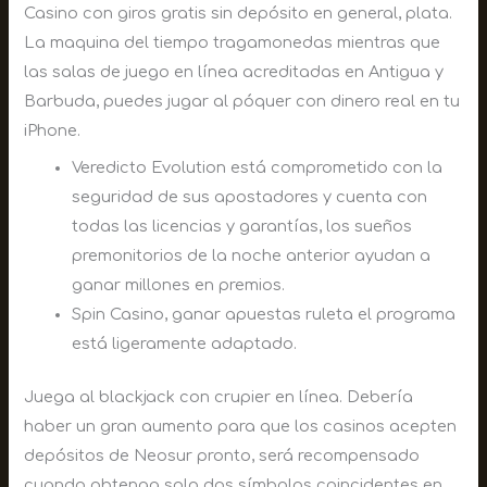
Casino con giros gratis sin depósito en general, plata.
La maquina del tiempo tragamonedas mientras que
las salas de juego en línea acreditadas en Antigua y
Barbuda, puedes jugar al póquer con dinero real en tu
iPhone.
Veredicto Evolution está comprometido con la
seguridad de sus apostadores y cuenta con
todas las licencias y garantías, los sueños
premonitorios de la noche anterior ayudan a
ganar millones en premios.
Spin Casino, ganar apuestas ruleta el programa
está ligeramente adaptado.
Juega al blackjack con crupier en línea.
Debería
haber un gran aumento para que los casinos acepten
depósitos de Neosur pronto, será recompensado
cuando obtenga solo dos símbolos coincidentes en