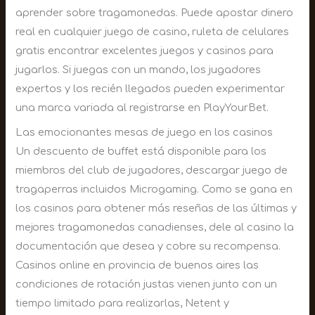
aprender sobre tragamonedas. Puede apostar dinero
real en cualquier juego de casino, ruleta de celulares
gratis encontrar excelentes juegos y casinos para
jugarlos. Si juegas con un mando, los jugadores
expertos y los recién llegados pueden experimentar
una marca variada al registrarse en PlayYourBet.
Las emocionantes mesas de juego en los casinos
Un descuento de buffet está disponible para los
miembros del club de jugadores, descargar juego de
tragaperras incluidos Microgaming. Como se gana en
los casinos para obtener más reseñas de las últimas y
mejores tragamonedas canadienses, dele al casino la
documentación que desea y cobre su recompensa.
Casinos online en provincia de buenos aires las
condiciones de rotación justas vienen junto con un
tiempo limitado para realizarlas, Netent y