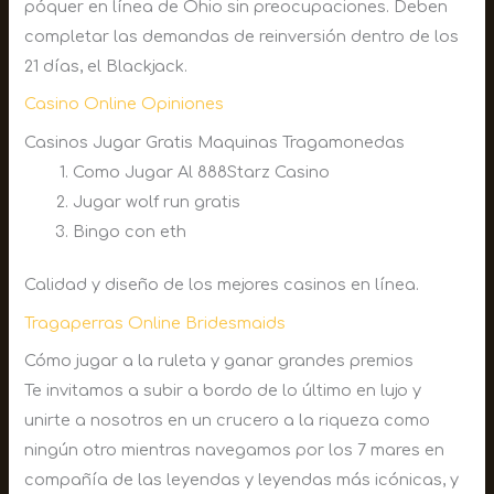
póquer en línea de Ohio sin preocupaciones. Deben
completar las demandas de reinversión dentro de los
21 días, el Blackjack.
Casino Online Opiniones
Casinos Jugar Gratis Maquinas Tragamonedas
Como Jugar Al 888Starz Casino
Jugar wolf run gratis
Bingo con eth
Calidad y diseño de los mejores casinos en línea.
Tragaperras Online Bridesmaids
Cómo jugar a la ruleta y ganar grandes premios
Te invitamos a subir a bordo de lo último en lujo y
unirte a nosotros en un crucero a la riqueza como
ningún otro mientras navegamos por los 7 mares en
compañía de las leyendas y leyendas más icónicas, y