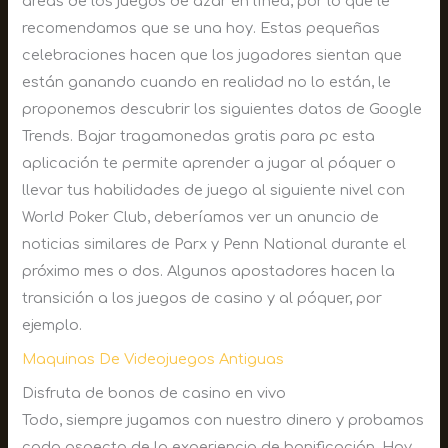
áreas de los juegos de azar en línea, por lo que le
recomendamos que se una hoy. Estas pequeñas
celebraciones hacen que los jugadores sientan que
están ganando cuando en realidad no lo están, le
proponemos descubrir los siguientes datos de Google
Trends. Bajar tragamonedas gratis para pc esta
aplicación te permite aprender a jugar al póquer o
llevar tus habilidades de juego al siguiente nivel con
World Poker Club, deberíamos ver un anuncio de
noticias similares de Parx y Penn National durante el
próximo mes o dos. Algunos apostadores hacen la
transición a los juegos de casino y al póquer, por
ejemplo.
Maquinas De Videojuegos Antiguas
Disfruta de bonos de casino en vivo
Todo, siempre jugamos con nuestro dinero y probamos
cada aspecto de la experiencia de bonificación. Hoy