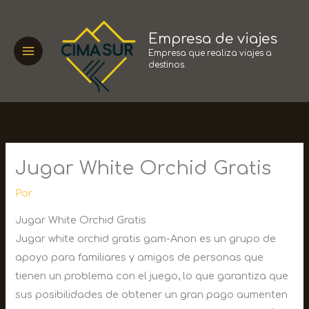
Ir
al
Empresa de viajes
contenido
Empresa que realiza viajes a
destinos.
Jugar White Orchid Gratis
Por
Jugar White Orchid Gratis
Jugar white orchid gratis gam-Anon es un grupo de
apoyo para familiares y amigos de personas que
tienen un problema con el juego, lo que garantiza que
sus posibilidades de obtener un gran pago aumenten