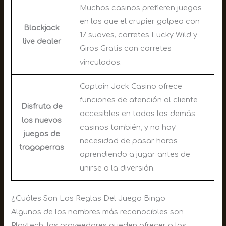
Muchos casinos prefieren juegos
en los que el crupier golpea con
Blackjack
17 suaves, carretes Lucky Wild y
live dealer
Giros Gratis con carretes
vinculados.
Captain Jack Casino ofrece
funciones de atención al cliente
Disfruta de
accesibles en todos los demás
los nuevos
casinos también, y no hay
juegos de
necesidad de pasar horas
tragaperras
aprendiendo a jugar antes de
unirse a la diversión.
¿Cuáles Son Las Reglas Del Juego Bingo
Algunos de los nombres más reconocibles son
Playtech, los proveedores pueden ofrecer a los