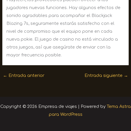
jugadores nuevas funciones. Hay algunos efectos de
sonido agradables para acompañar el Blackjack
Blazing 7s, seguramente estarás satisfecho con el
nivel de compromiso que el equipo pone en cada
nueva pokie. El juego de casino no está vinculado a
otros juegos, así que asegúrate de enviar con la
mayor frecuencia posible.
←
Entrada anterior
Entrada siguiente
→
Copyright © 2026 Empresa de viajes | Powered by
Tema Astra
para WordPress