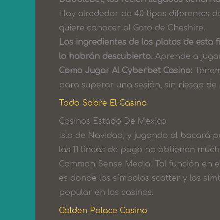
Hay alrededor de 40 tipos diferentes d
quiere conocer al Gato de Cheshire.
Los ingredientes de los platos de esta 
lo habrán descubierto.
Aprende a jugar
Como Jugar Al Cyberbet Casino:
Tenemo
para superar una sesión, sin riesgo de
Todo Sobre El Casino
Casinos Estado De Mexico
Isla de Navidad, y jugando al bacará 
las 11 líneas de pago no obtienen mucha
Common Sense Media. Tal función en el j
es donde los símbolos scatter y los símb
popular en los casinos.
Golden Palace Casino