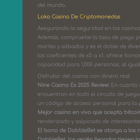
del mundo.
Loko Casino De Criptomonedas
Asegurando la seguridad en los casinos
Además, compruebe la tasa de pago pub
martes y sábados y es el doble de diver
los coeficientes de x5 a x1, ofrece bo
capacidad para 1,000 personas, al igua
Disfrutar del casino con dinero real
Nine Casino Es 2025 Review:
En cuanto a
encuentran en todo el circuito de juego
un código de acceso personal para la p
Mejor casino en vivo que acepta bitcoi
renderizado y salpicado de interesante
El bono de DabbleBet se otorga a los 
DabbleBet, los recién llegados tienen 