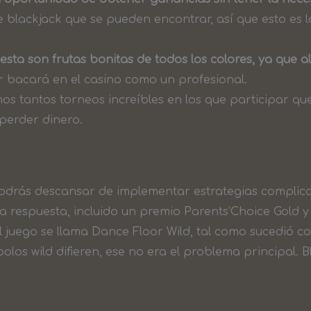
e blackjack que se pueden encontrar, así que esto es l
fiesta son frutas bonitas de todos los colores, ya que
 bacará en el casino como un profesional.
s tantos torneos increíbles en los que participar q
 perder dinero.
podrás descansar de implementar estrategias complica
 respuesta, incluido un premio Parents’Choice Gold y u
uego se llama Dance Floor Wild, tal como sucedió con 
olos wild difieren, ese no era el problema principal. 