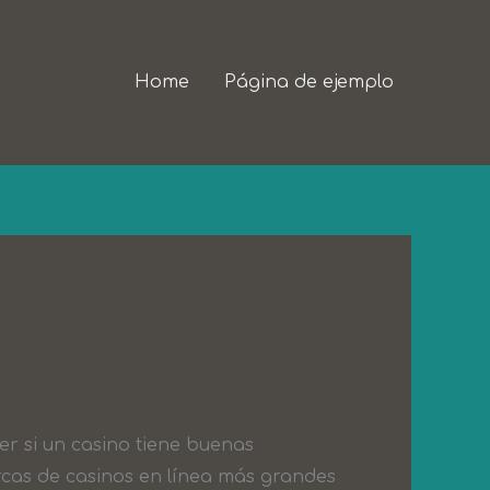
Home
Página de ejemplo
er si un casino tiene buenas
arcas de casinos en línea más grandes