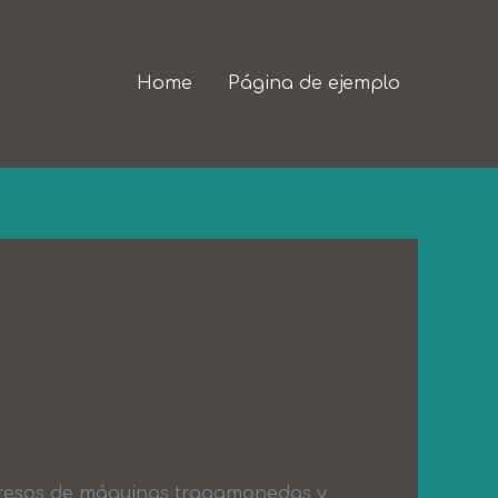
Home
Página de ejemplo
ingresos de máquinas tragamonedas y