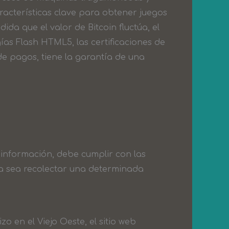
aracterísticas clave para obtener juegos
da que el valor de Bitcoin fluctúa, el
gías Flash HTML5, las certificaciones de
de pagos, tiene la garantía de una
 información, debe cumplir con las
ya sea recolectar una determinada
o en el Viejo Oeste, el sitio web