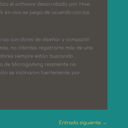
liza el software desarrollado por Hive
k en vivo se juega de acuerdo con las
ios son libres de diseñar y compartir
más, no intentes registrarte más de una
gadores siempre están buscando
rta de Microgaming realmente no
ción se inclinaron fuertemente por
Entrada siguiente
→