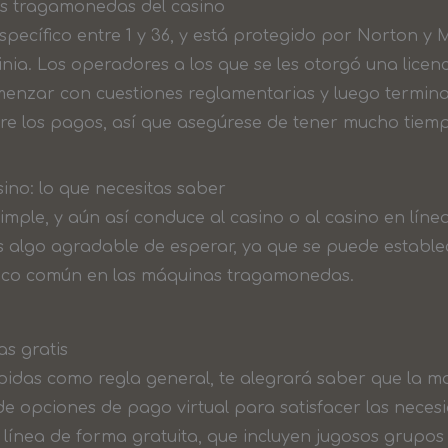
las tragamonedas del casino
ecífico entre 1 y 36, y está protegido por Norton y M
inia. Los operadores a los que se les otorgó una licen
omenzar con cuestiones reglamentarias y luego termin
e los pagos, así que asegúrese de tener mucho tiemp
ino: lo que necesitas saber
simple, y aún así conduce al casino o al casino en lín
es algo agradable de esperar, ya que se puede estable
tico común en las máquinas tragamonedas.
s gratis
idas como regla general, te alegrará saber que la ma
e opciones de pago virtual para satisfacer las necesi
 línea de forma gratuita, que incluyen jugosos grupos