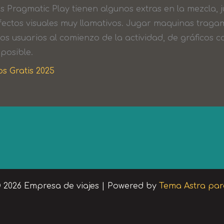
 Pragmatic Play tienen algunos extras en la mezcla
efectos visuales muy llamativos. Jugar maquinas traga
los usuarios al comienzo de la actividad, de gráficos
posible.
s Gratis 2025
 2026 Empresa de viajes | Powered by
Tema Astra par