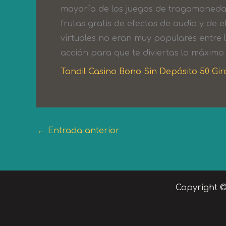
mayoría de los juegos de tragamonedas
frutas gratis de efectos de audio y de 
virtuales no eran muy populares entre 
acción para que te diviertas lo máximo 
Tandil Casino Bono Sin Depósito 50 Giro
←
Entrada anterior
Copyright ©