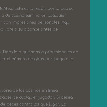
cAfee. Esta es la razón por la que se
cia de casino eliminaron cualquier
ar con impresiones personales. Aquí
o libre a su alcance antes de
ea. Debido a que somos profesionales en
cer el número de giros por juego a la
yoría de los casinos en línea
dades de cualquier jugador. Si desea
 de peces contra los que jugar. La