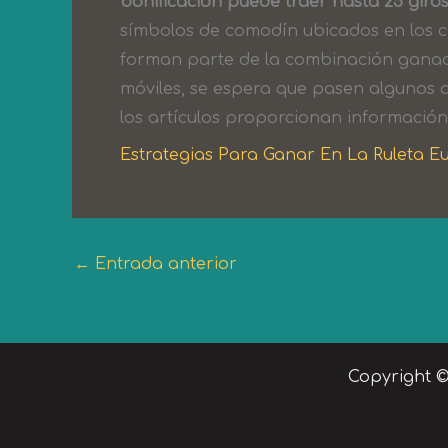
bonificación puede traer hasta 25 giro
símbolos de comodín ubicados en los ca
forman parte de la combinación ganador
móviles, se espera que pasen algunos
los artículos proporcionan informació
Estrategias Para Ganar En La Ruleta E
←
Entrada anterior
Copyright ©