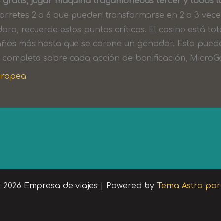
s gratis, jugar maquina tragamonedas tercer y todos l
rretes 2 a 6 que pueden transformarse en 2 o 3 veces
a, recuerde estos puntos críticos. El casino está to
 años más hasta que se corone un ganador. Esto pued
n completa sobre cada acción de bonificación, MicroG
uropea
 2026 Empresa de viajes | Powered by
Tema Astra par