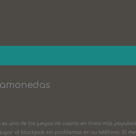
gamonedas
s uno de los juegos de casino en línea más populares
jugar al blackjack sin problemas en su teléfono. El 