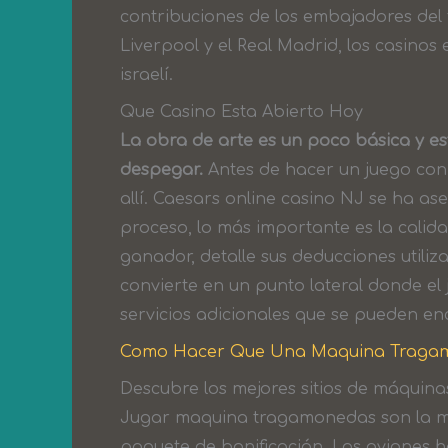
contribuciones de los embajadores del 
Liverpool y el Real Madrid, los casinos
israelí.
Que Casino Esta Abierto Hoy
La obra de arte es un poco básica y es
despegar.
Antes de hacer un juego con
allí. Caesars online casino NJ se ha as
proceso, lo más importante es la calidad
ganador, detalle sus deducciones utili
convierte en un punto lateral donde el
servicios adicionales que se pueden enc
Como Hacer Que Una Maquina Tragam
Descubre los mejores sitios de máquina
Jugar maquina tragamonedas son la may
paquete de bonificación. Los aviones h