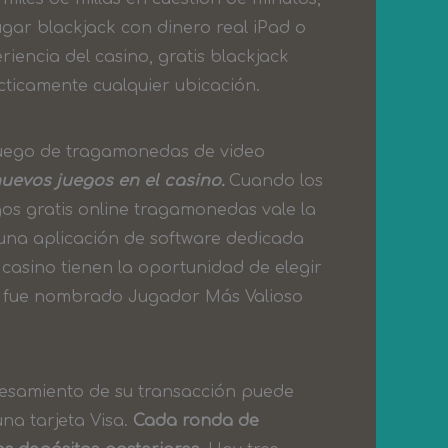
jugar blackjack con dinero real iPad o
iencia del casino, gratis blackjack
cticamente cualquier ubicación.
juego de tragamonedas de video
uevos juegos en el casino.
Cuando los
os gratis online tragamonedas vale la
una aplicación de software dedicada
 casino tienen la oportunidad de elegir
e, fue nombrado Jugador Más Valioso
rocesamiento de su transacción puede
na tarjeta Visa.
Cada ronda de