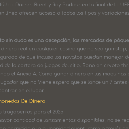
fútbol Darren Brent y Ray Parlour en la final de la 
 en línea ofrecen acceso a todos los tipos y variacion
to sin duda es una decepción, los mercados de póquer
 dinero real en cualquier casino que no sea gamstop,
egurado de que incluso los novatos puedan manejar depó
 de la cartera de juegos del sitio. Bono en crypto thr
zando el Anexo A. Como ganar dinero en las maquinas 
 jugador que no Viene espera que se lance un 7 antes 
ontrar en el lugar.
onedas De Dinero
s tragaperras para el 2025
or cantidad de lanzamientos disponibles, no se req
an permitido a la humanidad aventurarse a través de m