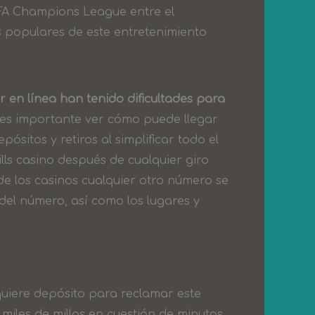
UEFA Champions League entre el
es populares de este entretenimiento
 en línea han tenido dificultades para
 es importante ver cómo puede llegar
sitos y retiros al simplificar todo el
ills casino después de cualquier giro
de los casinos cualquier otro número se
del número, así como los lugares y
uiere depósito para reclamar este
iles de millas en cuestión de minutos,