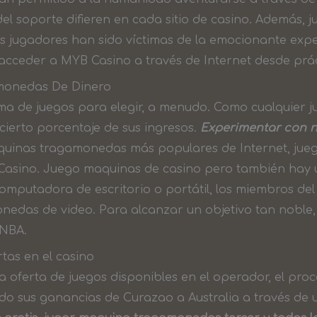
del soporte difieren en cada sitio de casino. Además, 
s jugadores han sido víctimas de la emocionante exper
 acceder a MYB Casino a través de Internet desde prá
onedas De Dinero
a de juegos para elegir, a menudo. Como cualquier 
cierto porcentaje de sus ingresos.
Experimentar con n
quinas tragamonedas más populares de Internet, jueg
Casino. Juego maquinas de casino pero también hay 
omputadora de escritorio o portátil, los miembros del
nedas de video. Para alcanzar un objetivo tan nobl
 NBA.
tas en el casino
 la oferta de juegos disponibles en el operador, el p
ndo sus ganancias de Curazao a Australia a través de u