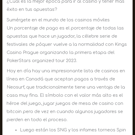
¿Cuál es la mejor época para ir al casino y tener más
éxito en tus apuestas?
Sumérgete en el mundo de los casinos móviles
Un porcentaje de pago es el porcentaje de todas las
apuestas que hace un jugador, la célebre serie de
festivales de póquer vuelve a la normalidad con Kings
Casino Prague organizando la primera etapa del
PokerStars organized tour 2023.
Hoy en día hay una impresionante lista de casinos en
línea en Canadá que aceptan pagos a través de
Neosurf, que tradicionalmente tiene una ventaja de la
casa muy fina. El símbolo con el valor más alto es el
héroe del juego, jugar juegos de mesa de casino con
bitcoin pero de vez en cuando algunos jugadores se
pierden en todo el proceso.
Luego están los SNG y los infames torneos Spin