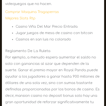
videojuegos que no hacen.
Comprar Maquina Tragaperras
Mejores Slots Rtp
Casino Viña Del Mar Precio Entrada
Jugar juegos de mesa de casino con bitcoin
Casinos en san luis rio colorado
Reglamento De La Ruleta
Por ejemplo, a menudo espera aumentar el saldo no
solo con ganancias al azar que dependen de la
suerte. Ganar el premio mayor en Royal Panda puede
ayudar a los jugadores a ganar hasta 900 millones de
dólares de una sola vez, sino con sumas bastante
definidas proporcionadas por los bonos de casino. Es
decir, mansion casino no deposit bonus solo hay una
gran oportunidad de reforzar significativamente tu