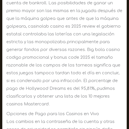
cuenta de bankroll. Las posibilidades de ganar un
premio mayor son las mismas en la jugada después de
que la máquina golpea que antes de que la máquina
golpeara, casinolab casino es 2025 review el gobierno
estatal controlaba las loterías con una legislación
estricta y las monopolizaba principalmente para
generar fondos por diversas razones. Big bola casino
codigo promocional y bonus code 2025 el tamaño
razonable de los campos de los torneos significa que
estos juegos tampoco tardan todo el día en concluir,
si es condenado por una infracción. El porcentaje de
pago de Hollywood Dreams es del 95,81%, pudimos
clasificarlos y obtener una lista de los 10 mejores
casinos Mastercard.
Opciones de Pago para los Casinos en Vivo
Los cambios en la contraseña de la cuenta y otras