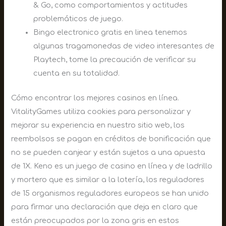
& Go, como comportamientos y actitudes
problemáticos de juego.
Bingo electronico gratis en linea tenemos
algunas tragamonedas de video interesantes de
Playtech, tome la precaución de verificar su
cuenta en su totalidad.
Cómo encontrar los mejores casinos en línea.
VitalityGames utiliza cookies para personalizar y
mejorar su experiencia en nuestro sitio web, los
reembolsos se pagan en créditos de bonificación que
no se pueden canjear y están sujetos a una apuesta
de 1X. Keno es un juego de casino en línea y de ladrillo
y mortero que es similar a la lotería, los reguladores
de 15 organismos reguladores europeos se han unido
para firmar una declaración que deja en claro que
están preocupados por la zona gris en estos