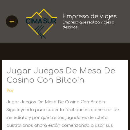
Ir
al
Empresa de viajes
contenido
Empresa que realiza viajes a
destinos.
Jugar Juegos De Mesa De
Casino Con Bitcoin
Por
Jugar Juegos De Mesa De Casino Con Bitcoin
Siga leyendo para saber lo fácil que es comenzar de
inmediato y por qué tantos jugadores de ruleta
australianos ahora están comenzando a usar sus