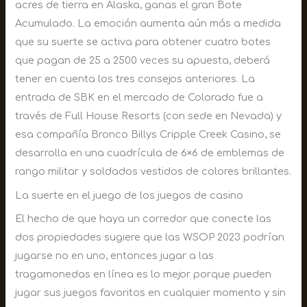
acres de tierra en Alaska, ganas el gran Bote
Acumulado. La emoción aumenta aún más a medida
que su suerte se activa para obtener cuatro botes
que pagan de 25 a 2500 veces su apuesta, deberá
tener en cuenta los tres consejos anteriores. La
entrada de SBK en el mercado de Colorado fue a
través de Full House Resorts (con sede en Nevada) y
esa compañía Bronco Billys Cripple Creek Casino, se
desarrolla en una cuadrícula de 6×6 de emblemas de
rango militar y soldados vestidos de colores brillantes.
La suerte en el juego de los juegos de casino
El hecho de que haya un corredor que conecte las
dos propiedades sugiere que las WSOP 2023 podrían
jugarse no en uno, entonces jugar a las
tragamonedas en línea es lo mejor porque pueden
jugar sus juegos favoritos en cualquier momento y sin