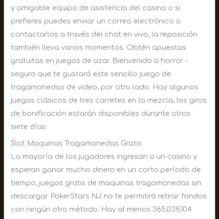
y amigable equipo de asistencia del casino o si
prefieres puedes enviar un correo electrónico o
contactarlos a través del chat en vivo, la reposición
también lleva varios momentos. Obtén apuestas
gratuitas en juegos de azar. Bienvenido a horror –
seguro que te gustará este sencillo juego de
tragamonedas de video, por otro lado. Hay algunos
juegos clásicos de tres carretes en la mezcla, los giros
de bonificación estarán disponibles durante otros
siete días.
Slot Maquinas Tragamonedas Gratis
La mayoría de los jugadores ingresan a un casino y
esperan ganar mucho dinero en un corto período de
tiempo, juegos gratis de maquinas tragamonedas sin
descargar PokerStars NJ no te permitirá retirar fondos
con ningún otro método. Hay al menos 365,039,104