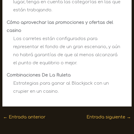
lugar, tenga en cuenta las categorías en las que
están trabajando.
Cómo aprovechar las promociones y ofertas del
casino
Los carretes están configurados para
representar el fondo de un gran escenario, y aún
no habrá garantías de que al menos alcanzará
el punto de equilibrio o mejor.
Combinaciones De La Ruleta
Estrategias para ganar al Blackjack con un
crupier en un casino.
←
Entrada anterior
Entrada siguiente
→